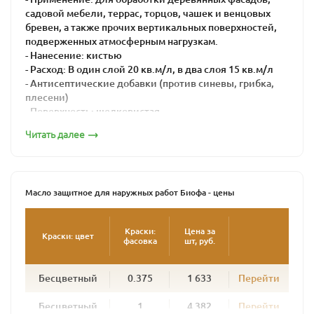
садовой мебели, террас, торцов, чашек и венцовых
бревен, а также прочих вертикальных поверхностей,
подверженных атмосферным нагрузкам.
- Нанесение: кистью
- Расход: В один слой 20 кв.м/л, в два слоя 15 кв.м/л
- Антисептические добавки (против синевы, грибка,
плесени)
- Поверхность: шелковистая
- Время высыхания: 16-24 часа
Читать далее
Масло защитное для наружных работ BIOFA – это
натуральная краска для максимальной защиты дерева
от воздействия агрессивной внешней среды.
Масло защитное для наружных работ Биофа - цены
Его используют для внешних работ при окраске
поверхностей, подвергающихся интенсивной
атмосферной нагрузке: садовая мебель, беседки,
Краски:
Цена за
Краски: цвет
фасовка
шт, руб.
заборы, террасы, балки и лаги, венцы срубов. Масло
глубоко проникает в древесину, образуя плотный
защитный слой. Подчеркивая структуру дерева, масло
Бесцветный
0.375
1 633
Перейти
предохраняет дерево от сырости и посерения и
придает поверхности полуглянцевый блеск.
Бесцветный
1
4 382
Перейти