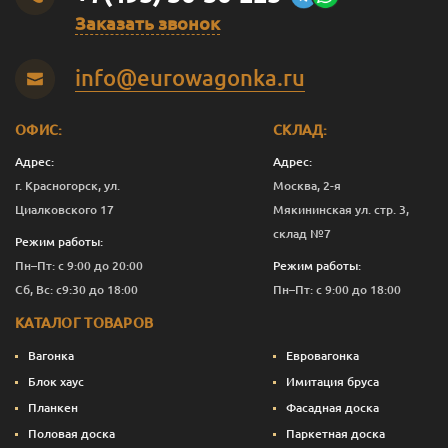
Заказать звонок
Оливковый
2.5
12 276
Перейти
info@eurowagonka.ru
Оливковый
10
44 403
Перейти
Садова
0.125
843
Перейти
ОФИС:
СКЛАД:
Садова
0.375
1 821
Перейти
Адрес:
Адрес:
г. Красногорск, ул.
Москва, 2-я
Садова
1
4 882
Перейти
Циалковского 17
Мякининская ул. стр. 3,
склад №7
Садова
2.5
11 276
Перейти
Режим работы:
Пн–Пт: с 9:00 до 20:00
Режим работы:
Садова
10
40 403
Перейти
Сб, Вс: с9:30 до 18:00
Пн–Пт: с 9:00 до 18:00
Сепия
0.125
843
Перейти
КАТАЛОГ ТОВАРОВ
Сепия
0.375
1 933
Перейти
Вагонка
Евровагонка
Блок хаус
Имитация бруса
Сепия
1
5 182
Перейти
Планкен
Фасадная доска
Половая доска
Паркетная доска
Сепия
2.5
12 026
Перейти