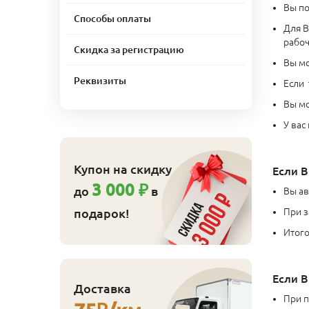
Вы по
Cпособы оплаты
Для В
рабоч
Скидка за регистрацию
Вы мо
Реквизиты
Если 
Вы мо
У вас
Купон на скидку
Если В
3 000 ₽
до
в
Вы ав
подарок!
При з
Итого
Если В
Доставка
При п