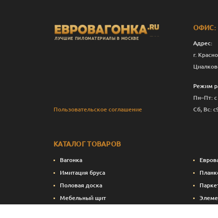
ОФИС:
ЛУЧШИЕ ПИЛОМАТЕРИАЛЫ В МОСКВЕ
Адрес:
г. Красно
Циалков
Режим р
Пн–Пт: с
Пользовательское соглашение
Сб, Вс: с
КАТАЛОГ ТОВАРОВ
Вагонка
Евров
Имитация бруса
Планк
Половая доска
Парке
Мебельный щит
Элеме
Сухие строганные пиломатериалы
Стено