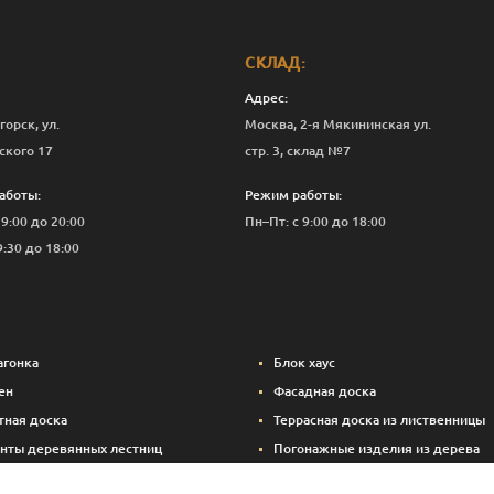
СКЛАД:
Адрес:
горск, ул.
Москва, 2-я Мякининская ул.
ского 17
стр. 3, склад №7
аботы:
Режим работы:
 9:00 до 20:00
Пн–Пт: с 9:00 до 18:00
9:30 до 18:00
агонка
Блок хаус
ен
Фасадная доска
тная доска
Террасная доска из лиственницы
нты деревянных лестниц
Погонажные изделия из дерева
вые панели
Вспомогательные материалы (кре