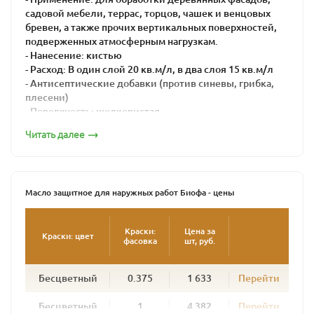
садовой мебели, террас, торцов, чашек и венцовых
бревен, а также прочих вертикальных поверхностей,
подверженных атмосферным нагрузкам.
- Нанесение: кистью
- Расход: В один слой 20 кв.м/л, в два слоя 15 кв.м/л
- Антисептические добавки (против синевы, грибка,
плесени)
- Поверхность: шелковистая
- Время высыхания: 16-24 часа
Читать далее
Масло защитное для наружных работ BIOFA – это
натуральная краска для максимальной защиты дерева
от воздействия агрессивной внешней среды.
Масло защитное для наружных работ Биофа - цены
Его используют для внешних работ при окраске
поверхностей, подвергающихся интенсивной
атмосферной нагрузке: садовая мебель, беседки,
Краски:
Цена за
Краски: цвет
фасовка
шт, руб.
заборы, террасы, балки и лаги, венцы срубов. Масло
глубоко проникает в древесину, образуя плотный
защитный слой. Подчеркивая структуру дерева, масло
Бесцветный
0.375
1 633
Перейти
предохраняет дерево от сырости и посерения и
придает поверхности полуглянцевый блеск.
Бесцветный
1
4 382
Перейти