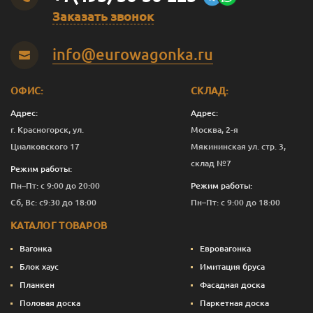
Заказать звонок
Оливковый
2.5
12 276
Перейти
info@eurowagonka.ru
Оливковый
10
44 403
Перейти
Садова
0.125
843
Перейти
ОФИС:
СКЛАД:
Садова
0.375
1 821
Перейти
Адрес:
Адрес:
г. Красногорск, ул.
Москва, 2-я
Садова
1
4 882
Перейти
Циалковского 17
Мякининская ул. стр. 3,
склад №7
Садова
2.5
11 276
Перейти
Режим работы:
Пн–Пт: с 9:00 до 20:00
Режим работы:
Садова
10
40 403
Перейти
Сб, Вс: с9:30 до 18:00
Пн–Пт: с 9:00 до 18:00
Сепия
0.125
843
Перейти
КАТАЛОГ ТОВАРОВ
Сепия
0.375
1 933
Перейти
Вагонка
Евровагонка
Блок хаус
Имитация бруса
Сепия
1
5 182
Перейти
Планкен
Фасадная доска
Половая доска
Паркетная доска
Сепия
2.5
12 026
Перейти