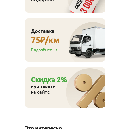
Доставка
75
₽/км
Подробнее
Cкидка
2
%
при заказе
на сайте
Это интересно