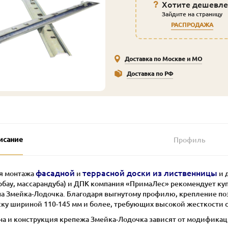
Хотите дешевле
Зайдите на страницу
РАСПРОДАЖА
Доставка по Москве и МО
Доставка по РФ
исание
Профиль
фасадной
террасной доски из лиственницы
я монтажа
и
и 
рбау, массарандуба) и ДПК компания «ПримаЛес» рекомендует к
па Змейка-Лодочка. Благодаря выгнутому профилю, крепление по
ску шириной 110-145 мм и более, требующих высокой жесткости 
на и конструкция крепежа Змейка-Лодочка зависят от модификац