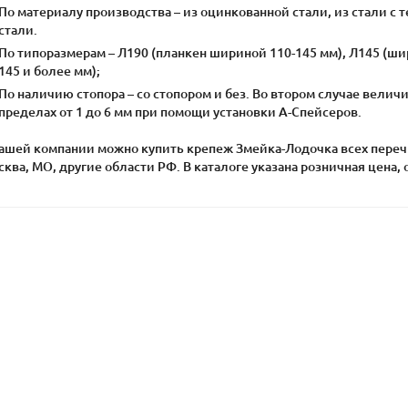
По материалу производства – из оцинкованной стали, из стали
стали.
По типоразмерам – Л190 (планкен шириной 110-145 мм), Л145 (ши
145 и более мм);
По наличию стопора – со стопором и без. Во втором случае велич
пределах от 1 до 6 мм при помощи установки А-Спейсеров.
нашей компании можно купить крепеж Змейка-Лодочка всех перечи
ква, МО, другие области РФ. В каталоге указана розничная цена