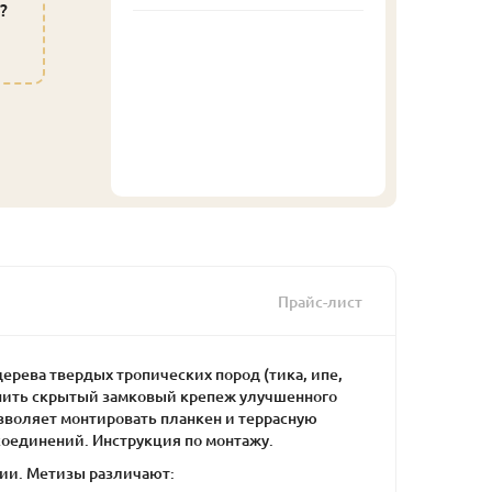
?
Прайс-лист
дерева твердых тропических пород (тика, ипе,
упить скрытый замковый крепеж улучшенного
зволяет монтировать планкен и террасную
соединений. Инструкция по монтажу.
ии. Метизы различают: