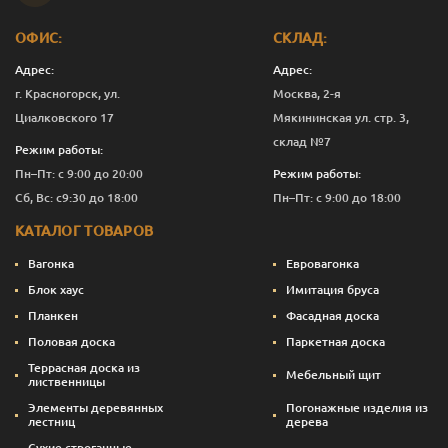
ОФИС:
СКЛАД:
Адрес:
Адрес:
г. Красногорск, ул.
Москва, 2-я
Циалковского 17
Мякининская ул. стр. 3,
склад №7
Режим работы:
Пн–Пт: с 9:00 до 20:00
Режим работы:
Сб, Вс: с9:30 до 18:00
Пн–Пт: с 9:00 до 18:00
КАТАЛОГ ТОВАРОВ
Вагонка
Евровагонка
Блок хаус
Имитация бруса
Планкен
Фасадная доска
Половая доска
Паркетная доска
Террасная доска из
Мебельный щит
лиственницы
Элементы деревянных
Погонажные изделия из
лестниц
дерева
Сухие строганные