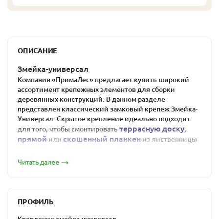
ОПИСАНИЕ
Змейка-универсал
Компания «ПримаЛес» предлагает купить широкий
ассортимент крепежных элементов для сборки
деревянных конструкций. В данном разделе
представлен классический замковый крепеж Змейка-
Универсал. Скрытое крепление идеально подходит
террасную доску
для того, чтобы смонтировать
,
прямой
скошенный планкен
или
из лиственницы
фасадную доску
шириной 70-145 мм., а также
Читать далее
Змейка-Универсал имеет плоский профиль из прочной
стали со стойким к коррозии электро-оцинкованным
покрытием. Крепеж бывает с упором и без. В первом
случае планкен монтируется с фиксированным
ПРОФИЛЬ
зазором, во втором - величина зазора регулируется А-
Спейсерами и может составлять 1-6 мм. Посмотреть
Крепление змейка-универсал