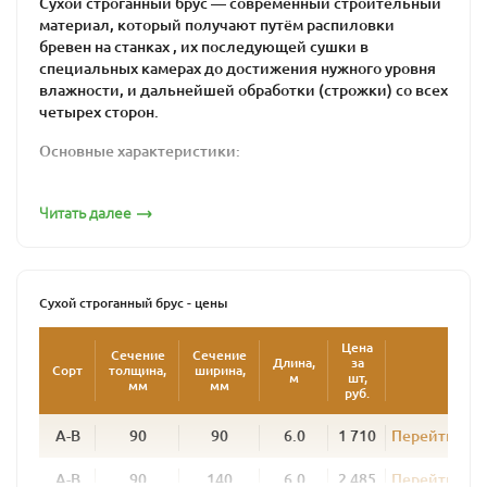
Сухой строганный брус — современный строительный
материал, который получают путём распиловки
бревен на станках , их последующей сушки в
специальных камерах до достижения нужного уровня
влажности, и дальнейшей обработки (строжки) со всех
четырех сторон.
Основные характеристики:
тип древесины — хвойная порода (сосна, ель);
Читать далее
влажность готового изделия изменяется в
пределах от 14 % до 18 % и зависит от
размеров сечения;
допускаются незначительные трещины на
Сухой строганный брус - цены
поверхности изделия из-за его значительной
массы;
Цена
Сечение
Сечение
Длина,
за
Сорт
толщина,
ширина,
Размеры сечения бруса находятся в пределах
м
шт,
мм
мм
руб.
от 90 до 240 мм.
А-В
90
90
6.0
1 710
Перейти
Области применения:
А-В
90
140
6.0
2 485
Перейти
в качестве несущих элементов в каркасных