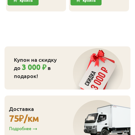
Купить
Купить
влажность по сравнению с поверхностью;
более высокая стоимость готового материала
по сравнению с необработанным брусом.
Купон на скидку
3 000 ₽
до
в
подарок!
Доставка
75
₽/км
Подробнее