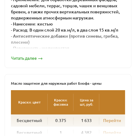
садовой мебели, террас, торцов, чашек и венцовых
бревен, а также прочих вертикальных поверхностей,
подверженных атмосферным нагрузкам.
- Нанесение: кистью
- Расход: В один слой 20 кв.м/л, в два слоя 15 кв.м/л
- Антисептические добавки (против синевы, грибка,
плесени)
- Поверхность: шелковистая
- Время высыхания: 16-24 часа
Читать далее
Масло защитное для наружных работ BIOFA – это
натуральная краска для максимальной защиты дерева
от воздействия агрессивной внешней среды.
Масло защитное для наружных работ Биофа - цены
Его используют для внешних работ при окраске
поверхностей, подвергающихся интенсивной
атмосферной нагрузке: садовая мебель, беседки,
Краски:
Цена за
Краски: цвет
фасовка
шт, руб.
заборы, террасы, балки и лаги, венцы срубов. Масло
глубоко проникает в древесину, образуя плотный
защитный слой. Подчеркивая структуру дерева, масло
Бесцветный
0.375
1 633
Перейти
предохраняет дерево от сырости и посерения и
придает поверхности полуглянцевый блеск.
Бесцветный
1
4 382
Перейти