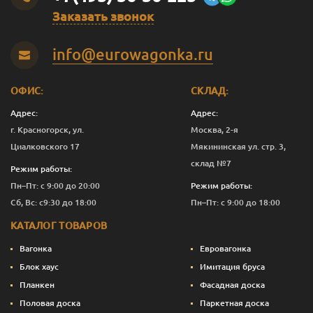
Заказать звонок
Оливковый
2.5
12 276
Перейти
info@eurowagonka.ru
Оливковый
10
44 403
Перейти
Садова
0.125
843
Перейти
ОФИС:
СКЛАД:
Садова
0.375
1 821
Перейти
Адрес:
Адрес:
г. Красногорск, ул.
Москва, 2-я
Садова
1
4 882
Перейти
Циалковского 17
Мякининская ул. стр. 3,
склад №7
Садова
2.5
11 276
Перейти
Режим работы:
Пн–Пт: с 9:00 до 20:00
Режим работы:
Садова
10
40 403
Перейти
Сб, Вс: с9:30 до 18:00
Пн–Пт: с 9:00 до 18:00
Сепия
0.125
843
Перейти
КАТАЛОГ ТОВАРОВ
Сепия
0.375
1 933
Перейти
Вагонка
Евровагонка
Блок хаус
Имитация бруса
Сепия
1
5 182
Перейти
Планкен
Фасадная доска
Половая доска
Паркетная доска
Сепия
2.5
12 026
Перейти