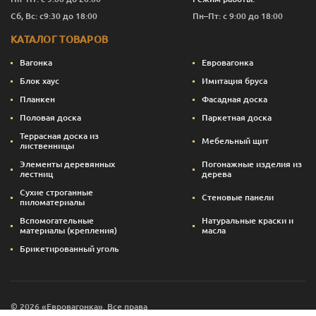
Сб, Вс: с9:30 до 18:00
Пн–Пт: с 9:00 до 18:00
КАТАЛОГ ТОВАРОВ
Вагонка
Евровагонка
Блок хаус
Имитация бруса
Планкен
Фасадная доска
Половая доска
Паркетная доска
Террасная доска из
Мебельный щит
лиственницы
Элементы деревянных
Погонажные изделия из
лестниц
дерева
Сухие строганные
Стеновые панели
пиломатериалы
Вспомогательные
Натуральные краски и
материалы (крепления)
масла
Брикетированный уголь
© 2026 «Евровагонка». Все права
Сайт создан — svettsova.com