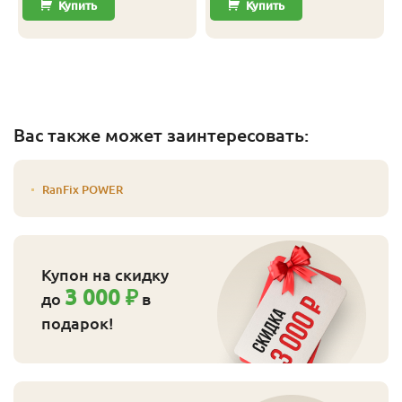
Купить
Купить
Вас также может заинтересовать:
RanFix POWER
Купон на скидку
3 000 ₽
до
в
подарок!