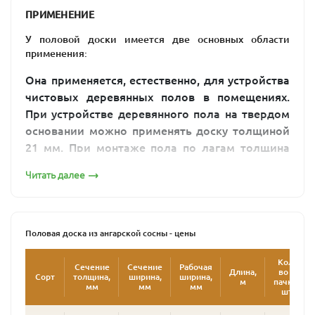
ПРИМЕНЕНИЕ
У половой доски имеется две основных области
применения:
Она применяется, естественно, для устройства
чистовых деревянных полов в помещениях.
При устройстве деревянного пола на твердом
основании можно применять доску толщиной
21 мм. При монтаже пола по лагам толщина
полового бруса должна быть либо 28, либо 36
Читать далее
мм. Причем, при толщине материала 28 мм,
расстояние между лагами должно быть не
более 30-40 см. При толщине доски 36 мм оно
может быть увеличено до 60-80 см. Более
Половая доска из ангарской сосны - цены
подробно об устройстве полов из дерева
Кол-
можно почитать в статье «
Деревянные полы.
Сечение
Сечение
Рабочая
Длина,
во в
Сорт
толщина,
ширина,
ширина,
Способы и методы укладки.
»
м
пачке,
мм
мм
мм
шт
Такая доска может применяться для