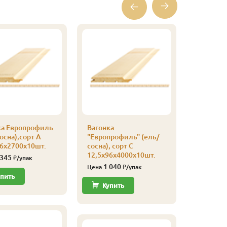
ка Европрофиль
Вагонка
Вагонка
осна),сорт А
"Европрофиль" (ель/
"Европро
96х2700х10шт.
сосна), сорт С
сосна), с
12,5х96х4000х10шт.
12,5х96х
 345
₽/упак
1 040
705
Цена
₽/упак
Цена
пить
Купить
Купи