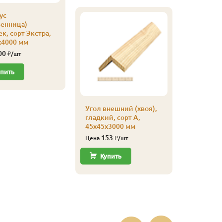
ус
венница)
к, сорт Экстра,
х4000 мм
00
₽/шт
пить
Налични
Угол внешний (хвоя),
(сосна), 
гладкий, сорт А,
14х70х2
45х45х3000 мм
152
Цена
153
Цена
₽/шт
Купи
Купить