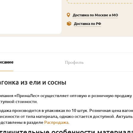
Доставка по Москве и МО
Доставка по РФ
исание
Профиль
агонка из ели и сосны
мпания «ПримаЛес» осуществляет оптовую и розничную продажу в
ступной стоимости.
дажа производится в упаковках по 10 штук. Розничная цена вагон
висимости от типа материала, однако остается доступной. Акту
едставлены в разделе
Распродажа
.
тличительные особенности материал