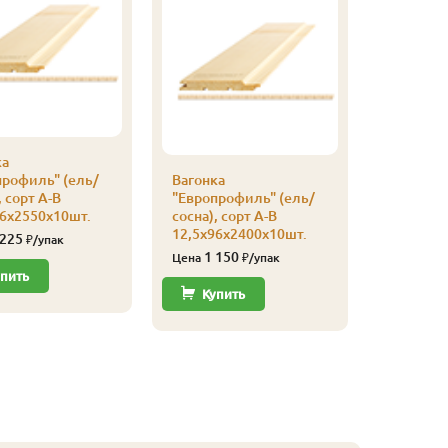
ка
профиль" (ель/
Вагонка
Вагонка
, сорт А-В
"Европрофиль" (ель/
"Европро
96х2550х10шт.
сосна), сорт А-В
сосна), с
12,5х96х2400х10шт.
12,5х96х
 225
₽/упак
1 150
1 49
Цена
₽/упак
Цена
пить
Купить
Купи