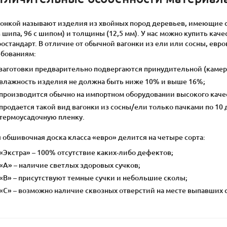
гонкой называют изделия из хвойных пород деревьев, имеющие 
 шипа, 96 с шипом) и толщины (12,5 мм). У нас можно купить кач
ростандарт. В отличие от обычной вагонки из ели или сосны, ев
ебованиям:
заготовки предварительно подвергаются принудительной (камер
влажность изделия не должна быть ниже 10% и выше 16%;
производится обычно на импортном оборудовании высокого каче
продается такой вид вагонки из сосны/ели только пачками по 10
термоусадочную пленку.
 обшивочная доска класса «евро» делится на четыре сорта:
«Экстра» – 100% отсутствие каких-либо дефектов;
«А» – наличие светлых здоровых сучков;
«В» – присутствуют темные сучки и небольшие сколы;
«С» – возможно наличие сквозных отверстий на месте выпавших с