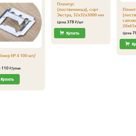
Плинтус
(лиственница), сорт
Плинт
Экстра, 32х32х3000 мм
(лист
сапоже
378
Цена
₽/шт
20х65
7
Купить
Цена
Ку
ймер № 4 100 шт/
110
а
₽/упак
Купить