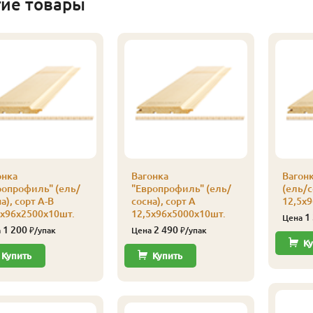
гие товары
онка
Вагонка
Вагон
ропрофиль" (ель/
"Европрофиль" (ель/
(ель/с
а), сорт А-В
сосна), сорт А
12,5х
5х96х2500х10шт.
12,5х96х5000х10шт.
1
Цена
1 200
2 490
а
₽/упак
Цена
₽/упак
Ку
Купить
Купить