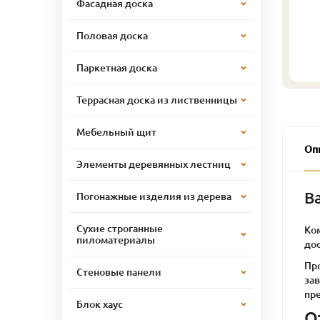
Фасадная доска
Половая доска
Паркетная доска
Террасная доска из лиственницы
Мебельный щит
Оп
Элементы деревянных лестниц
В
Погонажные изделия из дерева
Сухие строганные
Ко
пиломатериалы
до
Про
Стеновые панели
за
пр
Блок хаус
О