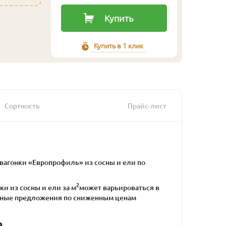
Купить
Купить в 1 клик
Сортность
Прайс-лист
агонки «Европрофиль» из сосны и ели по
2
ки из сосны и ели за м
может варьироваться в
альные предложения по сниженным ценам
а