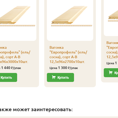
Вагон
онка
Вагонка
"Евро
ропрофиль" (ель/
"Европрофиль" (ель/
сосна)
а), сорт А-В
сосна), сорт А-В
12,5х
5х96х3000х10шт.
12,5х96х2700х10шт.
1
Цена
1 440
1 300
а
₽/упак
Цена
₽/упак
Ку
Купить
Купить
акже может заинтересовать: