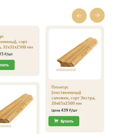
ус
енница), сорт
, 32х32х2500 мм
15
₽/шт
пить
Плинтус
Налични
(лиственница)
(сосна), 
сапожек, сорт Экстра,
14х70х2
20х65х2500 мм
110
Цена
439
Цена
₽/шт
Купи
Купить