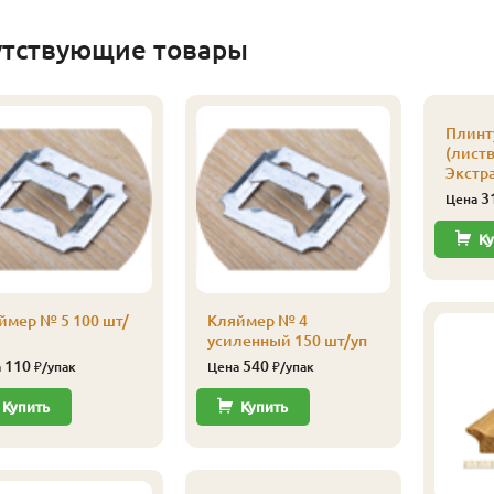
утствующие товары
Плинт
(листв
Экстра
3
Цена
Ку
ймер № 5 100 шт/
Кляймер № 4
усиленный 150 шт/уп
110
540
а
₽/упак
Цена
₽/упак
Купить
Купить