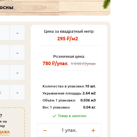
сосны
Цена за квадратный метр:
295 ₽/м2
Розничная цена:
780 ₽/упак
1 030 ₽/упак
Количество в упаковке:
10 шт.
к
Укрываемая площадь:
2.64 м2
Объём 1 упаковки:
0.036 м3
Вес 1 упаковки:
0.04 кг.
?
Товар в наличии
е на
ицу
1
упак.
ДАЖА