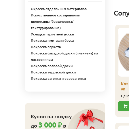
Окраска отделочных материалов
Соп
Искусственное состаривание
древесины (брашировка/
текстурирование)
Укладка паркетной доски
Покраска имитации бруса
Покраска паркета
Покраска фасадной доски (планкена) из
лиственницы
Покраска половой доски
Покраска террасной доски
Покраска вагонки и евровагонки
500 Цветное масло д/
8500 Цветное масло д/
Кля
нтерьера Color-Oill
интерьера Color-Oill
уп
иофа 2,5 л 8546 Венге
Биофа 2,5 л 8544
Цен
Бразильский дуб
14 756
ена
₽/шт
12 881
Цена
₽/шт
Купить
Купон на скидку
Купить
3 000 ₽
до
в