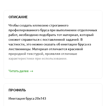
ОПИСАНИЕ
Чтобы создать иллюзию строганного
профилированного бруса при выполнении отделочных
работ, необходимо подобрать тот материал, который
сможет справиться с поставленной задачей. В
частности, это можно сказать об имитации бруса из
лиственницы. Материал отличается красивой
природной текстурой, проявляя отличные
характеристики при использовании.
Условия использования и
Читать далее
преимущества материала
Имитация бруса из лиственницы представляет собой
доски из натуральной древесины, которые
ПРОФИЛЬ
соединяются между посредством системы «шип-паз».
Имитация бруса 20х143
Линии соединения подчеркиваются при помощи
фасок, благодаря чему появляются ярко выраженные