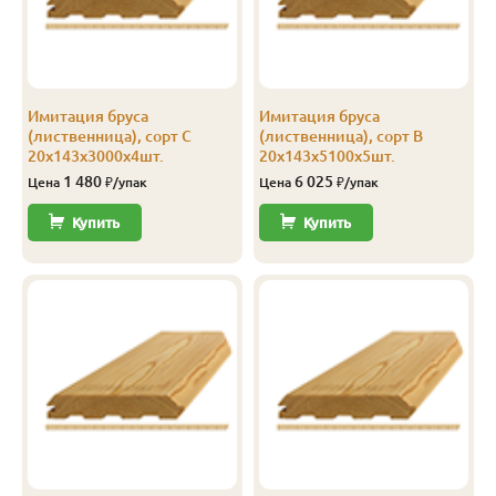
Имитация бруса
Имитация бруса
а
(лиственница), сорт С
(лиственница), сорт В
20х143х3000х4шт.
20х143х5100х5шт.
1 480
6 025
Цена
₽/упак
Цена
₽/упак
Купить
Купить