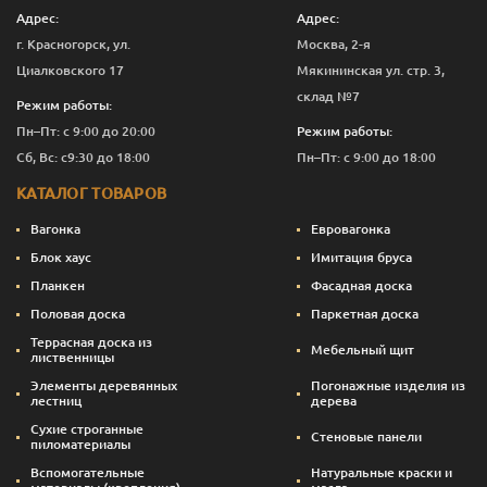
Адрес:
Адрес:
г. Красногорск, ул.
Москва, 2-я
Циалковского 17
Мякининская ул. стр. 3,
склад №7
Режим работы:
Пн–Пт: с 9:00 до 20:00
Режим работы:
Сб, Вс: с9:30 до 18:00
Пн–Пт: с 9:00 до 18:00
КАТАЛОГ ТОВАРОВ
Вагонка
Евровагонка
Блок хаус
Имитация бруса
Планкен
Фасадная доска
Половая доска
Паркетная доска
Террасная доска из
Мебельный щит
лиственницы
Элементы деревянных
Погонажные изделия из
лестниц
дерева
Сухие строганные
Стеновые панели
пиломатериалы
Вспомогательные
Натуральные краски и