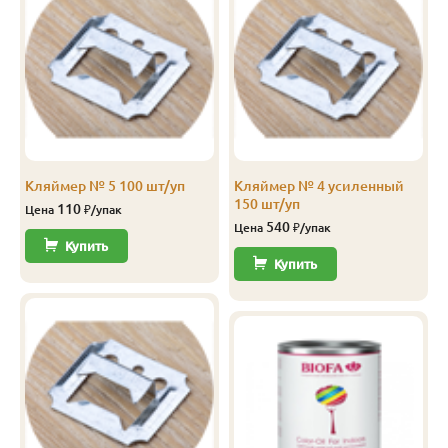
Оформляйте заказ уже сейчас на сайте компании или
В
20
143
135
5.1
5
по телефону +7(495)36-36-225.
С
20
143
138
3.0
4
Кляймер № 5 100 шт/уп
Кляймер № 4 усиленный
150 шт/уп
110
Цена
₽/упак
540
Цена
₽/упак
Купить
Купить