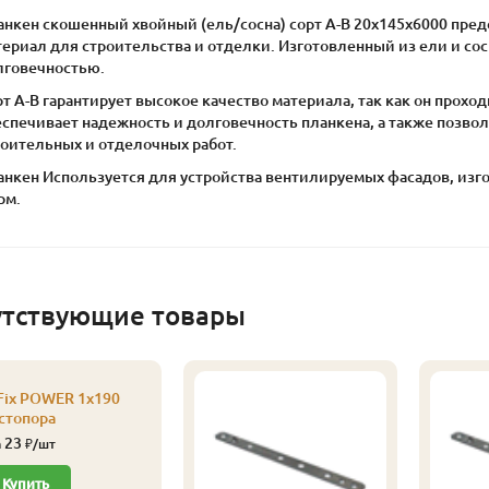
анкен скошенный хвойный (ель/сосна) сорт А-В 20х145х6000 пред
ериал для строительства и отделки. Изготовленный из ели и сос
лговечностью.
т А-В гарантирует высокое качество материала, так как он проход
спечивает надежность и долговечность планкена, а также позво
роительных и отделочных работ.
анкен Используется для устройства вентилируемых фасадов, изг
рм.
утствующие товары
Fix POWER 1х190
 стопора
23
а
₽/шт
Купить