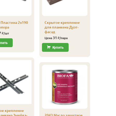
 Пластина 2х190
Скрытое крепление
2043 Ма
опора
для планкена Дуэт-
для нар
фасад
Биофа 2,
7
₽/шт
Садова
31
Цена
₽/пара
11 
пить
Цена
Купить
Купи
ое крепление
ланкена Змейка-
2043 Масло защитное