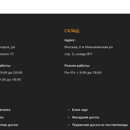
СКЛАД:
Адрес:
горск, ул.
Москва, 2-я Мякининская ул.
ского 17
стр. 3, склад №7
аботы:
Режим работы:
 9:00 до 20:00
Пн–Пт: с 9:00 до 18:00
9:30 до 18:00
агонка
Блок хаус
ен
Фасадная доска
тная доска
Террасная доска из лиственницы