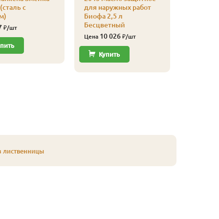
(сталь с
для наружных работ
2043 Ма
м)
Биофа 2,5 л
для нар
Бесцветный
Биофа 2,
7
₽/шт
Красное
10 026
Цена
₽/шт
11 
пить
Цена
Купить
Купи
з лиственницы