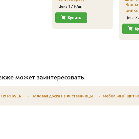
Волна 
17
Цена
₽/шт
цинко
2
Купить
Цена
Ку
акже может заинтересовать:
nFix POWER
Половая доска из лиственницы
Мебельный щит и