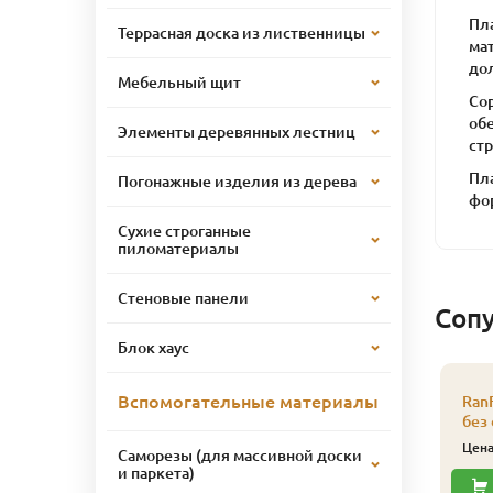
Пл
Террасная доска из лиственницы
мат
до
Мебельный щит
Сор
обе
Элементы деревянных лестниц
ст
Пл
Погонажные изделия из дерева
фо
Сухие строганные
пиломатериалы
Стеновые панели
Соп
Блок хаус
Вспомогательные материалы
Ran
без
Цен
Саморезы (для массивной доски
и паркета)