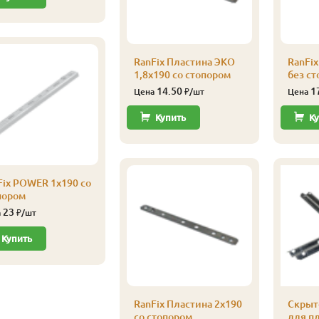
RanFix Пластина ЭКО
RanFix
1,8х190 со стопором
без ст
14.50
1
Цена
₽/шт
Цена
Купить
Ку
Fix POWER 1х190 со
пором
23
а
₽/шт
Купить
RanFix Пластина 2х190
Скрыт
со стопором
для п