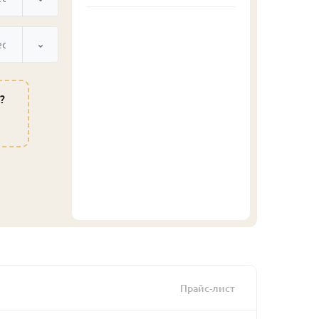
ected
?
Прайс-лист