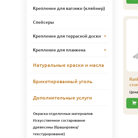
Крепление для вагонки (кляймер)
Спейсеры
500 Цветное масло д/
8500 Цветное масло д/
нтерьера Color-Oill
интерьера Color-Oill
Крепление для террасной доски
иофа 2,5 л 8545
Биофа 2,5 л 8543
рецкий орех
Мербау
Крепление для планкена
13 631
14 506
ена
₽/шт
Цена
₽/шт
Купить
Купить
Натуральные краски и масла
Ran
Брикетированный уголь
сто
Цен
Дополнительные услуги
Окраска отделочных материалов
Искусственное состаривание
древесины (брашировка/
текстурирование)