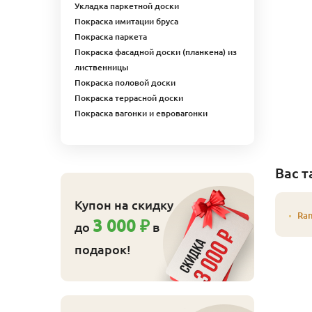
Укладка паркетной доски
500 Цветное масло д/
Покраска имитации бруса
нтерьера Color-Oill
иофа 2,5 л 8544
Покраска паркета
разильский дуб
Покраска фасадной доски (планкена) из
12 881
ена
₽/шт
лиственницы
Покраска половой доски
Купить
Покраска террасной доски
Покраска вагонки и евровагонки
Вас т
Купон на скидку
Ra
3 000 ₽
до
в
подарок!