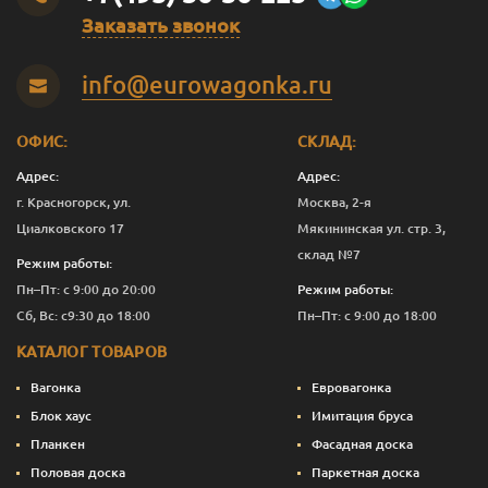
Заказать звонок
Оливковый
2.5
12 276
Перейти
info@eurowagonka.ru
Оливковый
10
44 403
Перейти
Садова
0.125
843
Перейти
ОФИС:
СКЛАД:
Садова
0.375
1 821
Перейти
Адрес:
Адрес:
г. Красногорск, ул.
Москва, 2-я
Садова
1
4 882
Перейти
Циалковского 17
Мякининская ул. стр. 3,
склад №7
Садова
2.5
11 276
Перейти
Режим работы:
Пн–Пт: с 9:00 до 20:00
Режим работы:
Садова
10
40 403
Перейти
Сб, Вс: с9:30 до 18:00
Пн–Пт: с 9:00 до 18:00
Сепия
0.125
843
Перейти
КАТАЛОГ ТОВАРОВ
Сепия
0.375
1 933
Перейти
Вагонка
Евровагонка
Блок хаус
Имитация бруса
Сепия
1
5 182
Перейти
Планкен
Фасадная доска
Половая доска
Паркетная доска
Сепия
2.5
12 026
Перейти