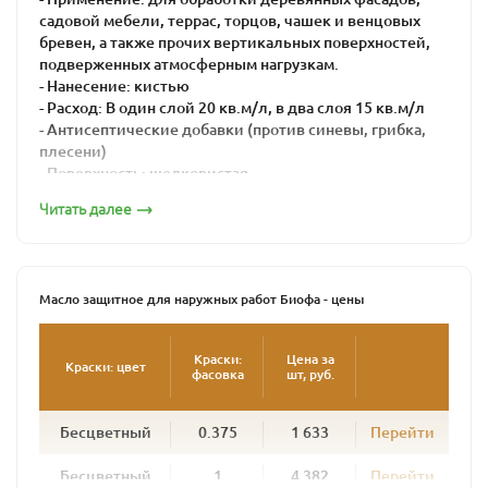
садовой мебели, террас, торцов, чашек и венцовых
бревен, а также прочих вертикальных поверхностей,
подверженных атмосферным нагрузкам.
- Нанесение: кистью
- Расход: В один слой 20 кв.м/л, в два слоя 15 кв.м/л
- Антисептические добавки (против синевы, грибка,
плесени)
- Поверхность: шелковистая
- Время высыхания: 16-24 часа
Читать далее
Масло защитное для наружных работ BIOFA – это
натуральная краска для максимальной защиты дерева
от воздействия агрессивной внешней среды.
Масло защитное для наружных работ Биофа - цены
Его используют для внешних работ при окраске
поверхностей, подвергающихся интенсивной
атмосферной нагрузке: садовая мебель, беседки,
Краски:
Цена за
Краски: цвет
фасовка
шт, руб.
заборы, террасы, балки и лаги, венцы срубов. Масло
глубоко проникает в древесину, образуя плотный
защитный слой. Подчеркивая структуру дерева, масло
Бесцветный
0.375
1 633
Перейти
предохраняет дерево от сырости и посерения и
придает поверхности полуглянцевый блеск.
Бесцветный
1
4 382
Перейти