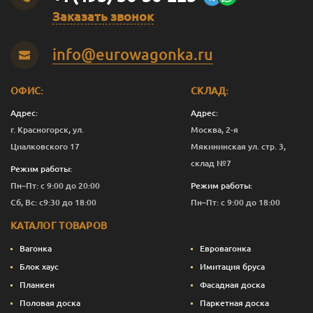
Заказать звонок
Оливковый
2.5
12 276
Перейти
info@eurowagonka.ru
Оливковый
10
44 403
Перейти
Садова
0.125
843
Перейти
ОФИС:
СКЛАД:
Садова
0.375
1 821
Перейти
Адрес:
Адрес:
г. Красногорск, ул.
Москва, 2-я
Садова
1
4 882
Перейти
Циалковского 17
Мякининская ул. стр. 3,
склад №7
Садова
2.5
11 276
Перейти
Режим работы:
Пн–Пт: с 9:00 до 20:00
Режим работы:
Садова
10
40 403
Перейти
Сб, Вс: с9:30 до 18:00
Пн–Пт: с 9:00 до 18:00
Сепия
0.125
843
Перейти
КАТАЛОГ ТОВАРОВ
Сепия
0.375
1 933
Перейти
Вагонка
Евровагонка
Блок хаус
Имитация бруса
Сепия
1
5 182
Перейти
Планкен
Фасадная доска
Половая доска
Паркетная доска
Сепия
2.5
12 026
Перейти