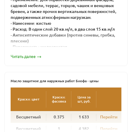
садовой мебели, террас, торцов, чашек и венцовых
бревен, а также прочих вертикальных поверхностей,
подверженных атмосферным нагрузкам.
- Нанесение: кистью
- Расход: В один слой 20 кв.м/л, в два слоя 15 кв.м/л
- Антисептические добавки (против синевы, грибка,
плесени)
- Поверхность: шелковистая
- Время высыхания: 16-24 часа
Читать далее
Масло защитное для наружных работ BIOFA – это
натуральная краска для максимальной защиты дерева
от воздействия агрессивной внешней среды.
Масло защитное для наружных работ Биофа - цены
Его используют для внешних работ при окраске
поверхностей, подвергающихся интенсивной
атмосферной нагрузке: садовая мебель, беседки,
Краски:
Цена за
Краски: цвет
фасовка
шт, руб.
заборы, террасы, балки и лаги, венцы срубов. Масло
глубоко проникает в древесину, образуя плотный
защитный слой. Подчеркивая структуру дерева, масло
Бесцветный
0.375
1 633
Перейти
предохраняет дерево от сырости и посерения и
придает поверхности полуглянцевый блеск.
Бесцветный
1
4 382
Перейти