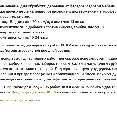
рименение: для обработки деревянных фасадов, садовой мебели, 
кже прочих вертикальных поверхностей, подверженных атмосфер
анесение: кистью
асход: В один слой 20 кв.м/л, в два слоя 15 кв.м/л
нтисептические добавки (против синевы, грибка, плесени)
Поверхность: шелковистая
ремя высыхания: 16-24 часа
сло защитное для наружных работ BIOFA – это натуральная краск
здействия агрессивной внешней среды.
о используют для внешних работ при окраске поверхностей, подв
овая мебель, беседки, заборы, террасы, балки и лаги, венцы сру
разуя плотный защитный слой. Подчеркивая структуру дерева, ма
серения и придает поверхности полуглянцевый блеск. Рекоменду
лее надежной защиты от ультрафиолета. Со временем не шелушитс
итное масло для наружных работ BIOFA можно наносить в два тон
 после
Лазури для дерева BIOFA
в качестве финишного покрытия.
хническое руководство