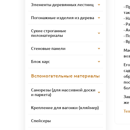
Элементы деревянных лестниц
- П
та
Погонажные изделия из дерева
- Н
- Р
- А
Сухие строганные
пиломатериалы
- 
- В
Стеновые панели
Ма
во
Блок хаус
Ег
сад
Вспомогательные материалы
об
по
бо
Саморезы (для массивной доски
и паркета)
Защ
же
Крепление для вагонки (кляймер)
Те
Спейсеры