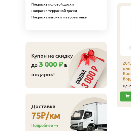
Покраска половой доски
Покраска террасной доски
Покраска вагонки и евровагонки
Купон на скидку
3 000 ₽
043 Масло защитное
204
до
в
ля наружных работ
для
подарок!
иофа 0,125 л 4301
Био
иственница
Бор
843
ена
₽/шт
Цен
Купить
Доставка
75
₽/км
Подробнее