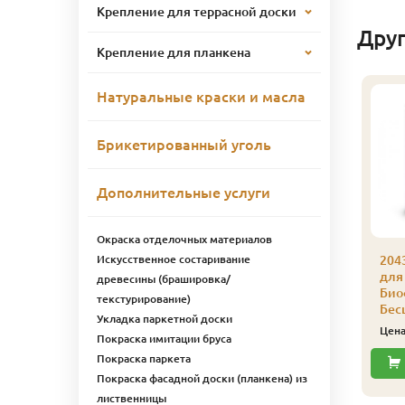
Крепление для террасной доски
Дру
Крепление для планкена
Натуральные краски и масла
Брикетированный уголь
Дополнительные услуги
Окраска отделочных материалов
Искусственное состаривание
043 Масло защитное
2043 Масло защитное
204
ля наружных работ
для наружных работ
для
древесины (брашировка/
иофа 1 л 4308
Биофа 1 л 4307 Коньяк
Био
текстурирование)
ливковый
Бес
4 782
Цена
₽/шт
Укладка паркетной доски
5 282
ена
₽/шт
Цен
Покраска имитации бруса
Купить
Покраска паркета
Купить
Покраска фасадной доски (планкена) из
лиственницы