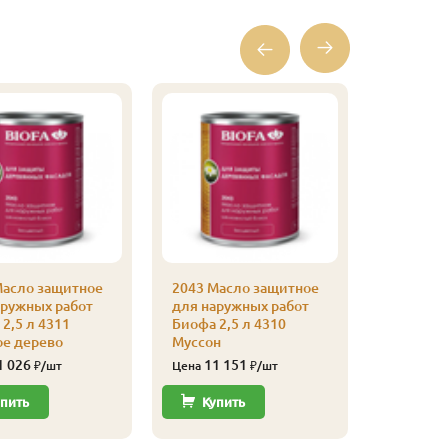
Масло защитное
2043 Масло защитное
2043 Ма
аружных работ
для наружных работ
для нар
2,5 л 4311
Биофа 2,5 л 4310
Биофа 2,
ое дерево
Муссон
Шоколад
коричне
1 026
11 151
₽/шт
Цена
₽/шт
11 
Цена
пить
Купить
Купи