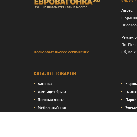
ОФИС:
ЛУЧШИЕ ПИЛОМАТЕРИАЛЫ В МОСКВЕ
Адрес:
г. Красно
Циалков
Режим р
Пн–Пт: с
Пользовательское соглашение
Сб, Вс: с
КАТАЛОГ ТОВАРОВ
Вагонка
Евров
Имитация бруса
Планк
Половая доска
Парке
Мебельный щит
Элеме
Сухие строганные пиломатериалы
Стено
Натуральные краски и масла