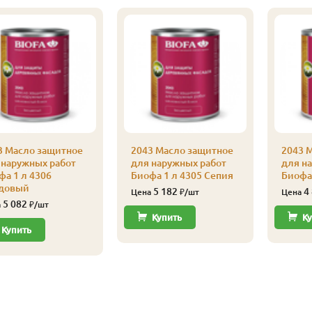
3 Масло защитное
2043 Масло защитное
2043 
 наружных работ
для наружных работ
для н
фа 1 л 4306
Биофа 1 л 4305 Сепия
Биофа
довый
5 182
4
Цена
₽/шт
Цена
5 082
а
₽/шт
Купить
Ку
Купить