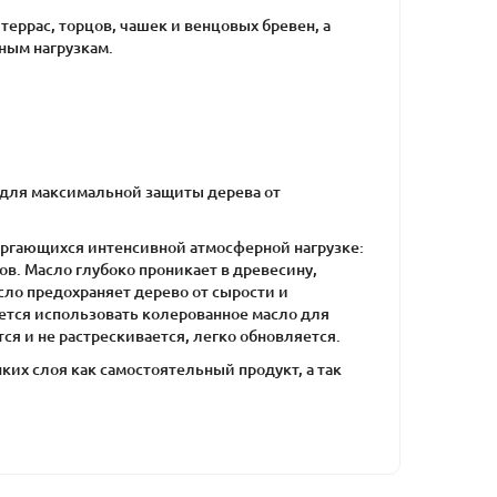
террас, торцов, чашек и венцовых бревен, а
ным нагрузкам.
а для максимальной защиты дерева от
ергающихся интенсивной атмосферной нагрузке:
бов. Масло глубоко проникает в древесину,
сло предохраняет дерево от сырости и
ется использовать колерованное масло для
я и не растрескивается, легко обновляется.
ких слоя как самостоятельный продукт, а так