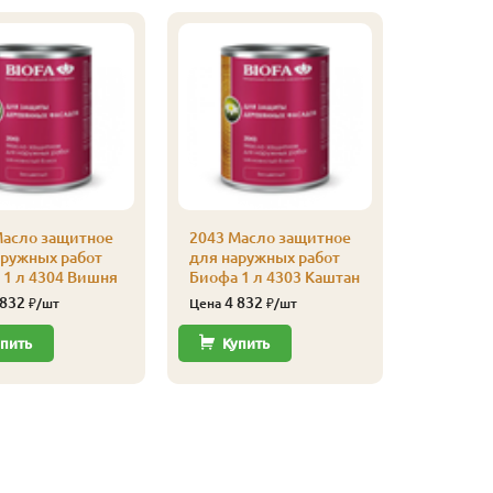
Масло защитное
2043 Масло защитное
аружных работ
для наружных работ
2043 Ма
 1 л 4304 Вишня
Биофа 1 л 4303 Каштан
для нар
Биофа 1 
 832
4 832
₽/шт
Цена
₽/шт
Золотис
4 73
пить
Купить
Цена
Купи