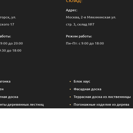
СКЛАД:
Адрес:
горск, ул.
Москва, 2-я Мякининская ул.
ского 17
стр. 3, склад №7
аботы:
Режим работы:
 9:00 до 20:00
Пн–Пт: с 9:00 до 18:00
9:30 до 18:00
агонка
Блок хаус
ен
Фасадная доска
тная доска
Террасная доска из лиственницы
нты деревянных лестниц
Погонажные изделия из дерева
вые панели
Вспомогательные материалы (кре
Брикетированный уголь