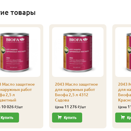
гие товары
3 Масло защитное
2043 Масло защитное
2043 
 наружных работ
для наружных работ
для н
фа 2,5 л
Биофа 2,5 л 4312
Биофа 
цветный
Садова
Красн
10 026
11 276
1
а
₽/шт
Цена
₽/шт
Цена
Купить
Купить
Ку