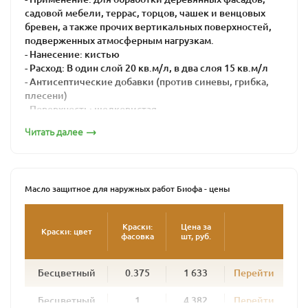
садовой мебели, террас, торцов, чашек и венцовых
бревен, а также прочих вертикальных поверхностей,
подверженных атмосферным нагрузкам.
- Нанесение: кистью
- Расход: В один слой 20 кв.м/л, в два слоя 15 кв.м/л
- Антисептические добавки (против синевы, грибка,
плесени)
- Поверхность: шелковистая
- Время высыхания: 16-24 часа
Читать далее
Масло защитное для наружных работ BIOFA – это
натуральная краска для максимальной защиты дерева
от воздействия агрессивной внешней среды.
Масло защитное для наружных работ Биофа - цены
Его используют для внешних работ при окраске
поверхностей, подвергающихся интенсивной
атмосферной нагрузке: садовая мебель, беседки,
Краски:
Цена за
Краски: цвет
фасовка
шт, руб.
заборы, террасы, балки и лаги, венцы срубов. Масло
глубоко проникает в древесину, образуя плотный
защитный слой. Подчеркивая структуру дерева, масло
Бесцветный
0.375
1 633
Перейти
предохраняет дерево от сырости и посерения и
придает поверхности полуглянцевый блеск.
Бесцветный
1
4 382
Перейти