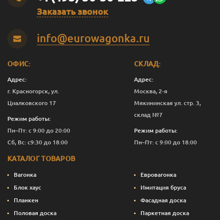
Заказать звонок
Оливковый
2.5
12 276
Перейти
info@eurowagonka.ru
Оливковый
10
44 403
Перейти
Садова
0.125
843
Перейти
ОФИС:
СКЛАД:
Садова
0.375
1 821
Перейти
Адрес:
Адрес:
г. Красногорск, ул.
Москва, 2-я
Садова
1
4 882
Перейти
Циалковского 17
Мякининская ул. стр. 3,
склад №7
Садова
2.5
11 276
Перейти
Режим работы:
Пн–Пт: с 9:00 до 20:00
Режим работы:
Садова
10
40 403
Перейти
Сб, Вс: с9:30 до 18:00
Пн–Пт: с 9:00 до 18:00
Сепия
0.125
843
Перейти
КАТАЛОГ ТОВАРОВ
Сепия
0.375
1 933
Перейти
Вагонка
Евровагонка
Блок хаус
Имитация бруса
Сепия
1
5 182
Перейти
Планкен
Фасадная доска
Половая доска
Паркетная доска
Сепия
2.5
12 026
Перейти