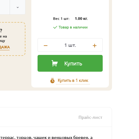
Вес 1 шт:
1.00 кг.
Товар в наличии
?
е на
ицу
1
шт.
ДАЖА
Купить
Купить в 1 клик
Прайс-лист
террас, торцов, чашек и венцовых бревен, а