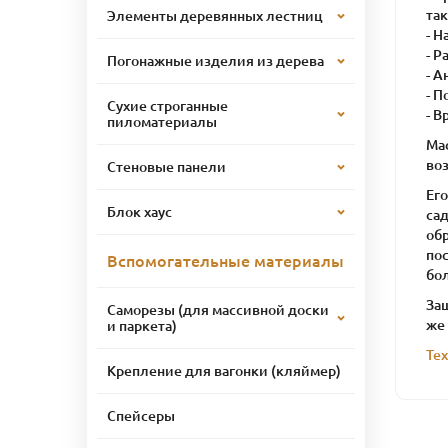
та
Элементы деревянных лестниц
- Н
- Р
Погонажные изделия из дерева
- А
- 
Сухие строганные
- В
пиломатериалы
Ма
во
Стеновые панели
Ег
Блок хаус
сад
об
по
Вспомогательные материалы
бо
Защ
Саморезы (для массивной доски
же
и паркета)
Те
Крепление для вагонки (кляймер)
Спейсеры