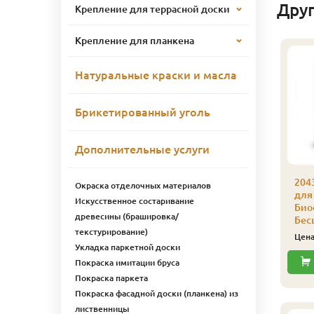
Дру
Крепление для террасной доски
Крепление для планкена
Натуральные краски и масла
Брикетированный уголь
Дополнительные услуги
043 Масло защитное
2043 Масло защитное
204
Окраска отделочных материалов
ля наружных работ
для наружных работ
для
Искусственное состаривание
иофа 1 л 4309
Биофа 1 л 4308
Био
древесины (брашировка/
околадно-
Оливковый
Бес
текстурирование)
оричневый
5 282
Цена
₽/шт
Цен
Укладка паркетной доски
4 832
ена
₽/шт
Купить
Покраска имитации бруса
Купить
Покраска паркета
Покраска фасадной доски (планкена) из
лиственницы