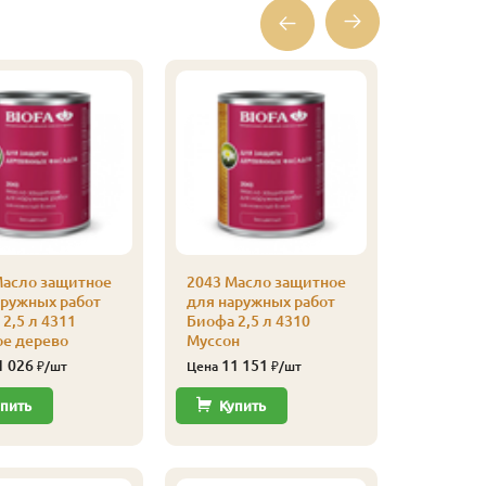
Масло защитное
2043 Масло защитное
2043 Ма
аружных работ
для наружных работ
для нар
2,5 л 4311
Биофа 2,5 л 4310
Биофа 2,
ое дерево
Муссон
Шоколад
коричне
1 026
11 151
₽/шт
Цена
₽/шт
11 
Цена
пить
Купить
Купи