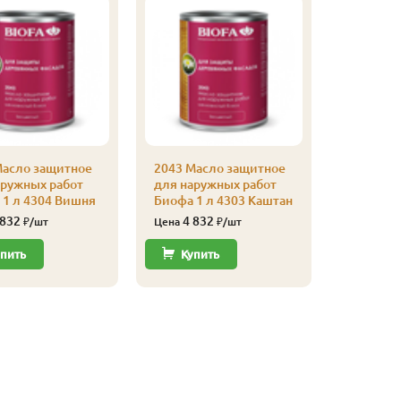
Масло защитное
2043 Масло защитное
аружных работ
для наружных работ
2043 Ма
 1 л 4304 Вишня
Биофа 1 л 4303 Каштан
для нар
Биофа 1 
 832
4 832
₽/шт
Цена
₽/шт
Золотис
4 73
пить
Купить
Цена
Купи