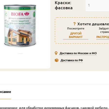
Краски:
1
фасовка
Хотите дешевле
Посмотрите
Зайдит
стран
ДРУГОЙ
ВАРИАНТ
РАСПРО
Доставка по Москве и МО
Доставка по РФ
исание
рименение: для обработки деревянных фасадов, садовой мебели, 