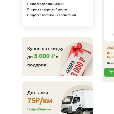
Покраска половой доски
Покраска террасной доски
Покраска вагонки и евровагонки
Купон на скидку
204
043 Масло защитное
для
3 000 ₽
до
в
ля наружных работ
Био
иофа 0,125 л 4301
Цен
подарок!
иственница
843
ена
₽/шт
Купить
Доставка
75
₽/км
Подробнее