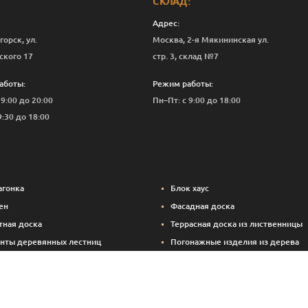
СКЛАД:
Адрес:
горск, ул.
Москва, 2-я Мякининская ул.
ского 17
стр. 3, склад №7
аботы:
Режим работы:
 9:00 до 20:00
Пн–Пт: с 9:00 до 18:00
9:30 до 18:00
агонка
Блок хаус
ен
Фасадная доска
тная доска
Террасная доска из лиственницы
нты деревянных лестниц
Погонажные изделия из дерева
вые панели
Вспомогательные материалы (кре
Брикетированный уголь