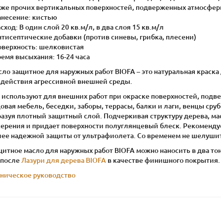
кже прочих вертикальных поверхностей, подверженных атмосфер
анесение: кистью
асход: В один слой 20 кв.м/л, в два слоя 15 кв.м/л
нтисептические добавки (против синевы, грибка, плесени)
Поверхность: шелковистая
ремя высыхания: 16-24 часа
сло защитное для наружных работ BIOFA – это натуральная краск
здействия агрессивной внешней среды.
о используют для внешних работ при окраске поверхностей, подв
овая мебель, беседки, заборы, террасы, балки и лаги, венцы сру
разуя плотный защитный слой. Подчеркивая структуру дерева, ма
серения и придает поверхности полуглянцевый блеск. Рекоменду
лее надежной защиты от ультрафиолета. Со временем не шелушитс
итное масло для наружных работ BIOFA можно наносить в два тон
 после
Лазури для дерева BIOFA
в качестве финишного покрытия.
хническое руководство