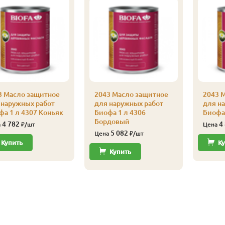
3 Масло защитное
2043 Масло защитное
2043 
 наружных работ
для наружных работ
для н
фа 1 л 4307 Коньяк
Биофа 1 л 4306
Биофа
Бордовый
4 782
4
а
₽/шт
Цена
5 082
Цена
₽/шт
Купить
Ку
Купить