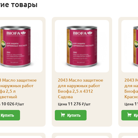
гие товары
3 Масло защитное
2043 Масло защитное
2043 
 наружных работ
для наружных работ
для н
фа 2,5 л
Биофа 2,5 л 4312
Биофа 
цветный
Садова
Красн
10 026
11 276
1
а
₽/шт
Цена
₽/шт
Цена
Купить
Купить
Ку