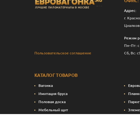
ОФИС:
ЛУЧШИЕ ПИЛОМАТЕРИАЛЫ В МОСКВЕ
Адрес:
г. Красно
Циалков
Режим р
Пн–Пт: с
Пользовательское соглашение
Сб, Вс: с
КАТАЛОГ ТОВАРОВ
Вагонка
Евров
Имитация бруса
Планк
Половая доска
Парке
Мебельный щит
Элеме
Сухие строганные пиломатериалы
Стено
Натуральные краски и масла