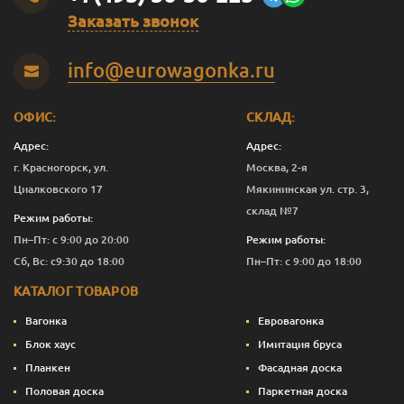
Заказать звонок
Оливковый
2.5
12 276
Перейти
info@eurowagonka.ru
Оливковый
10
44 403
Перейти
Садова
0.125
843
Перейти
ОФИС:
СКЛАД:
Садова
0.375
1 821
Перейти
Адрес:
Адрес:
г. Красногорск, ул.
Москва, 2-я
Садова
1
4 882
Перейти
Циалковского 17
Мякининская ул. стр. 3,
склад №7
Садова
2.5
11 276
Перейти
Режим работы:
Пн–Пт: с 9:00 до 20:00
Режим работы:
Садова
10
40 403
Перейти
Сб, Вс: с9:30 до 18:00
Пн–Пт: с 9:00 до 18:00
Сепия
0.125
843
Перейти
КАТАЛОГ ТОВАРОВ
Сепия
0.375
1 933
Перейти
Вагонка
Евровагонка
Блок хаус
Имитация бруса
Сепия
1
5 182
Перейти
Планкен
Фасадная доска
Половая доска
Паркетная доска
Сепия
2.5
12 026
Перейти