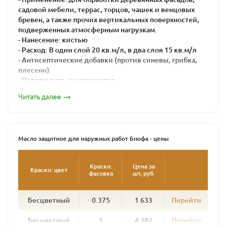
садовой мебели, террас, торцов, чашек и венцовых
бревен, а также прочих вертикальных поверхностей,
подверженных атмосферным нагрузкам.
- Нанесение: кистью
- Расход: В один слой 20 кв.м/л, в два слоя 15 кв.м/л
- Антисептические добавки (против синевы, грибка,
плесени)
- Поверхность: шелковистая
- Время высыхания: 16-24 часа
Читать далее
Масло защитное для наружных работ BIOFA – это
натуральная краска для максимальной защиты дерева
от воздействия агрессивной внешней среды.
Масло защитное для наружных работ Биофа - цены
Его используют для внешних работ при окраске
поверхностей, подвергающихся интенсивной
атмосферной нагрузке: садовая мебель, беседки,
Краски:
Цена за
Краски: цвет
фасовка
шт, руб.
заборы, террасы, балки и лаги, венцы срубов. Масло
глубоко проникает в древесину, образуя плотный
защитный слой. Подчеркивая структуру дерева, масло
Бесцветный
0.375
1 633
Перейти
предохраняет дерево от сырости и посерения и
придает поверхности полуглянцевый блеск.
Бесцветный
1
4 382
Перейти