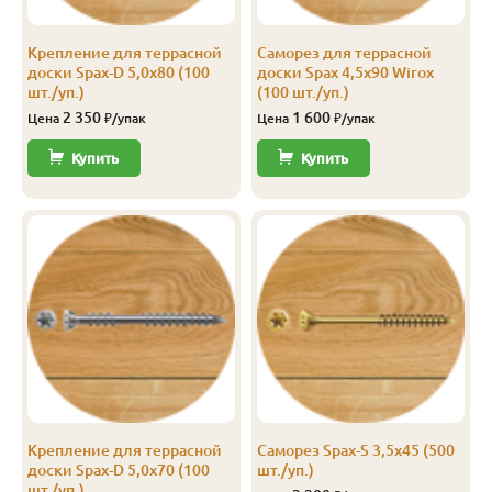
Крепление для террасной
Саморез для террасной
доски Spax-D 5,0х80 (100
доски Spax 4,5х90 Wirox
шт./уп.)
(100 шт./уп.)
2 350
1 600
Цена
₽/упак
Цена
₽/упак
Купить
Купить
Крепление для террасной
Саморез Spax-S 3,5х45 (500
доски Spax-D 5,0х70 (100
шт./уп.)
шт./уп.)