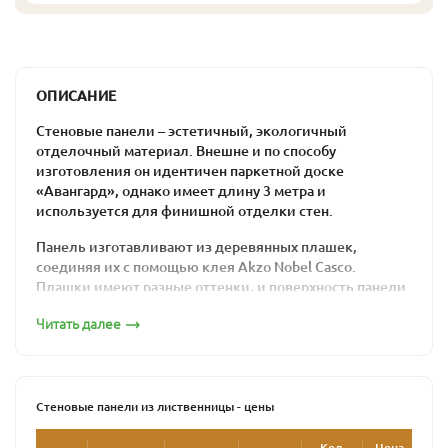
ОПИСАНИЕ
Стеновые панели – эстетичный, экологичный
отделочный материал. Внешне и по способу
изготовления он идентичен паркетной доске
«Авангард», однако имеет длину 3 метра и
используется для финишной отделки стен.
Панель изготавливают из деревянных плашек,
соединяя их с помощью клея Akzo Nobel Casco.
Плашки имеют разные оттенки, и поверхность панели
выглядит пестро. Эту особенность можно
Читать далее
использовать в дизайне. Между собой доски крепятся
с помощью системы «шип-паз», и отделка стены не
требует много времени.
Как и другие стеновые и напольные покрытия из
Стеновые панели из лиственницы - цены
лиственницы, этот материал хорошо просушен и
полностью готов к использованию. Он не дает усадки,
Кол-
Цена
Це