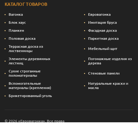
КАТАЛОГ ТОВАРОВ
Вагонка
Евровагонка
Блок хаус
Имитация бруса
Планкен
Фасадная доска
Половая доска
Паркетная доска
Террасная доска из
Мебельный щит
лиственницы
Элементы деревянных
Погонажные изделия из
лестниц
дерева
Сухие строганные
Стеновые панели
пиломатериалы
Вспомогательные
Натуральные краски и
материалы (крепления)
масла
Брикетированный уголь
© 2026 «Евровагонка». Все права
Сайт создан — svettsova.com
защищены.