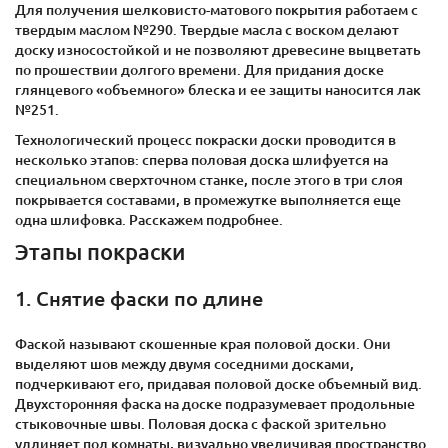
Для получения шелковисто-матового покрытия работаем с
твердым маслом №290. Твердые масла с воском делают
доску износостойкой и не позволяют древесине выцветать
по прошествии долгого времени. Для придания доске
глянцевого «объемного» блеска и ее защиты наносится лак
№251.
Технологический процесс покраски доски проводится в
несколько этапов: сперва половая доска шлифуется на
специальном сверхточном станке, после этого в три слоя
покрывается составами, в промежутке выполняется еще
одна шлифовка. Расскажем подробнее.
Этапы покраски
1. Снятие фаски по длине
Фаской называют скошенные края половой доски. Они
выделяют шов между двумя соседними досками,
подчеркивают его, придавая половой доске объемный вид.
Двухсторонняя фаска на доске подразумевает продольные
стыковочные швы. Половая доска с фаской зрительно
удлиняет пол комнаты, визуально увеличивая пространство.