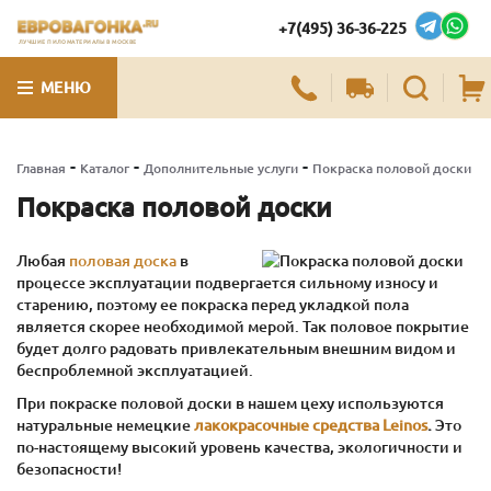
+7(495) 36-36-225
ЛУЧШИЕ ПИЛОМАТЕРИАЛЫ В МОСКВЕ
МЕНЮ
-
-
-
Главная
Каталог
Дополнительные услуги
Покраска половой доски
Покраска половой доски
Любая
половая доска
в
процессе эксплуатации подвергается сильному износу и
старению, поэтому ее покраска перед укладкой пола
является скорее необходимой мерой. Так половое покрытие
будет долго радовать привлекательным внешним видом и
беспроблемной эксплуатацией.
При покраске половой доски в нашем цеху используются
натуральные немецкие
лакокрасочные средства Lеinos
.
Это
по-настоящему высокий уровень качества, экологичности и
безопасности!