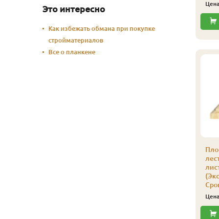
Цен
Это интересно
Как избежать обмана при покупке
стройматериалов
Все о планкене
Пло
лес
лис
(Экс
Сро
Цен