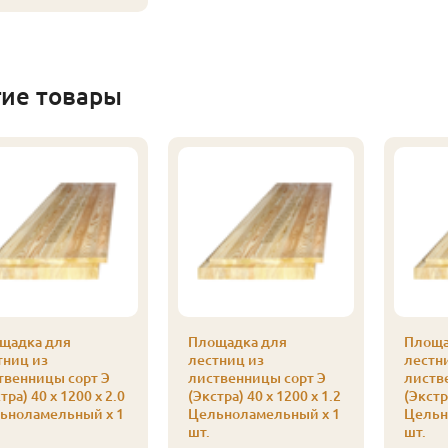
гие товары
щадка для
Площадка для
Площа
тниц из
лестниц из
лестн
твенницы сорт Э
лиственницы сорт Э
листв
тра) 40 x 1200 x 2.0
(Экстра) 40 x 1200 x 1.2
(Экстр
ьноламельный x 1
Цельноламельный x 1
Цельн
шт.
шт.