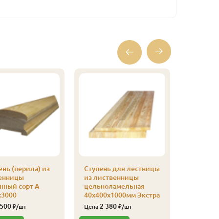
нь (перила) из
Ступень для лестницы
Ступень
енницы
из лиственницы
из лист
нный сорт А
цельноламельная
цельнол
х3000
40х400х1000мм Экстра
40х300х
 500
2 380
1 78
₽/шт
Цена
₽/шт
Цена