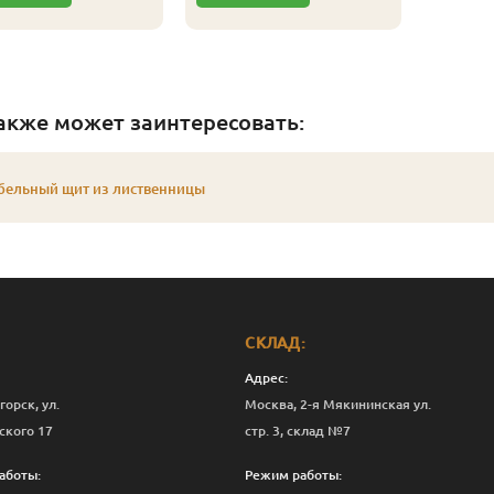
акже может заинтересовать:
бельный щит из лиственницы
СКЛАД:
Адрес:
горск, ул.
Москва, 2-я Мякининская ул.
ского 17
стр. 3, склад №7
аботы:
Режим работы: