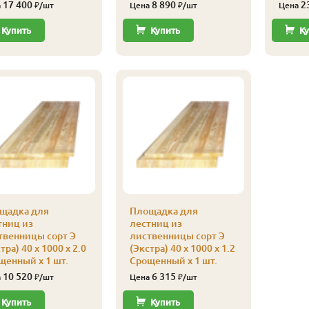
17 400
8 890
2
а
₽/шт
Цена
₽/шт
Цена
Купить
Купить
Ку
щадка для
Площадка для
тниц из
лестниц из
твенницы сорт Э
лиственницы сорт Э
тра) 40 x 1000 x 2.0
(Экстра) 40 x 1000 x 1.2
щенный x 1 шт.
Срощенный x 1 шт.
10 520
6 315
а
₽/шт
Цена
₽/шт
Купить
Купить