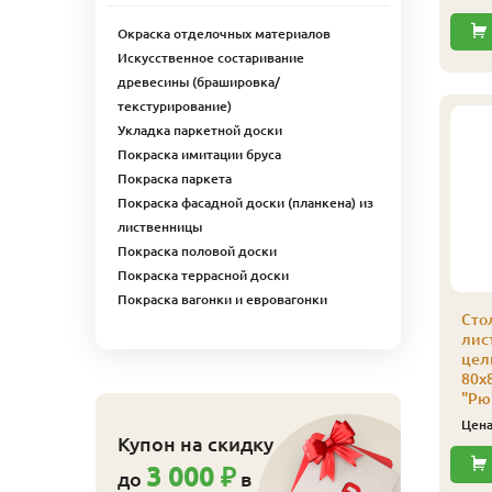
Купить
Купить
Окраска отделочных материалов
Искусственное состаривание
древесины (брашировка/
текстурирование)
Укладка паркетной доски
Покраска имитации бруса
Покраска паркета
Покраска фасадной доски (планкена) из
лиственницы
Покраска половой доски
Покраска террасной доски
Покраска вагонки и евровагонки
одступенки из
Заготовка для
Сто
иственницы сорт Э
балясины из
лис
Экстра) 18 x 200 x 1.5
лиственницы
цел
ельноламельный x 1
цельнолам 50х50х900
80х
т.
мм сорт Экстра
"Рю
835
470
ена
₽/шт
Цена
₽/шт
Цен
Купон на скидку
Купить
Купить
3 000 ₽
до
в