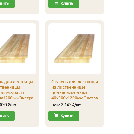
пить
Купить
Купи
нь для лестницы
Ступень для лестницы
Подступ
ственницы
из лиственницы
листвен
оламельная
цельноламельная
(Экстра) 
0х1200мм Экстра
40х300х1200мм Экстра
Цельнол
шт.
 050
2 145
₽/шт
Цена
₽/шт
1 65
Цена
пить
Купить
Купи