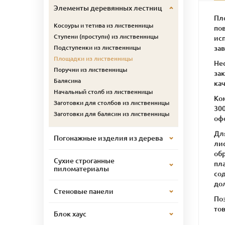
Элементы деревянных лестниц
Пл
Косоуры и тетива из лиственницы
по
Ступени (проступи) из лиственницы
ис
за
Подступенки из лиственницы
Площадки из лиственницы
Не
Поручни из лиственницы
зак
Балясина
кач
Начальный столб из лиственницы
Ко
Заготовки для столбов из лиственницы
300
Заготовки для балясин из лиственницы
офо
Дл
Погонажные изделия из дерева
ли
об
Сухие строганные
пл
пиломатериалы
сод
до
Стеновые панели
По
тов
Блок хаус