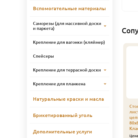
Вспомогательные материалы
Саморезы (для массивной доски
и паркета)
Соп
Крепление для вагонки (кляймер)
Спейсеры
Крепление для террасной доски
Крепление для планкена
Натуральные краски и масла
одступенки из
Подступенки из
Сто
иственницы сорт Э
лиственницы сорт Э
лис
Брикетированный уголь
Экстра) 18 x 200 x 2.0
(Экстра) 18 x 200 x 1.2
цел
ельноламельный x 1
Цельноламельный x 1
80х
т.
шт.
Кла
Дополнительные услуги
1 260
665
ена
₽/шт
Цена
₽/шт
Цен