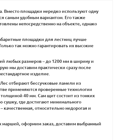
а. Вместо площадки нередко используют одну
ся самым удобным вариантом. Его также
овлены непосредственно на объекте, однако
габаритные площадки для лестниц лучше
 Только так можно гарантировать их высокие
й любых размеров – до 1200 мм в ширину и
орую мы доставим практически сразу после
 нестандартное изделие.
Лес отбирают бессучковые ламели из
стве применяются проверенные технологии
толщиной 40 мм. Сам щит состоит из тонких
ю сушку, где достигают минимального
 – качественная, относительно недорогая и
х маршей, оформим заказ, доставим выбранный