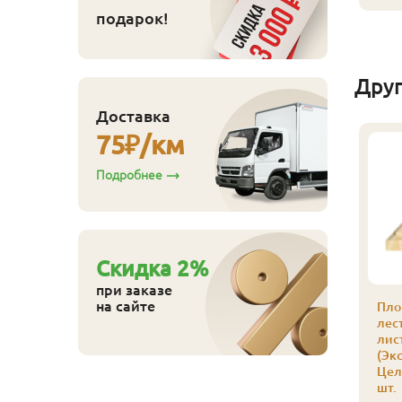
подарок!
Дру
Доставка
75
₽/км
Подробнее
Cкидка
2
%
при заказе
на сайте
Пло
лес
лис
(Экс
Цел
шт.