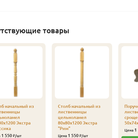
утствующие товары
лб начальный из
Столб начальный из
Поруче
твенницы
лиственницы
листв
ьноламел
цельноламел
сроще
80х1200 Экстра
80х80х1200 Экстра
50х74
ссика
"Рим"
1
Цена
1 550
1 550
а
₽/шт
Цена
₽/шт