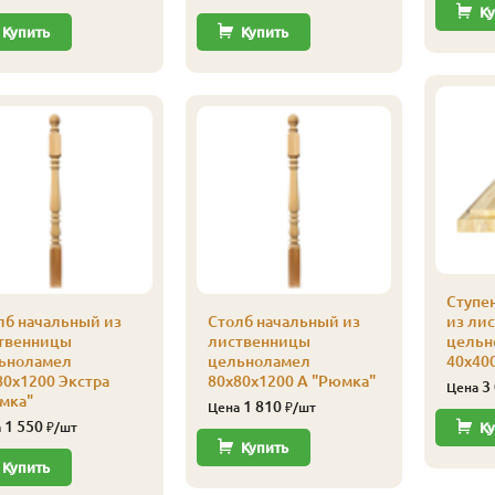
Ку
Купить
Купить
Ступе
лб начальный из
Столб начальный из
из ли
твенницы
лиственницы
цельн
ьноламел
цельноламел
40х40
80х1200 Экстра
80х80х1200 А "Рюмка"
3
Цена
мка"
1 810
Цена
₽/шт
1 550
а
₽/шт
Ку
Купить
Купить