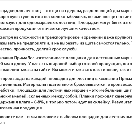
ощадки для лестниц – это щит из дерева, разделяющий два марш
воротную ступень или несколько забежных, но именно щит остает
пользуют для одномаршевых лестниц. Площадки могут быть изгот
водская продукция отличается лучшим качеством.
смотря на сложности в транспортировке и хранении даже крупно
азывать на предприятии, а не вырезать из щита самостоятельно.
ество, прочность, долгий срок службы.
мпания ПримаЛес изготавливает площадки для лестничных марше
0 мм в длину. У нас есть широкий выбор готовой продукции, кот
рмления заказа на сайте. Вы можете заказать как типовое, так и
я производства каждой площадки для лестниц в компании Прима
ственницы. Материалы тщательно отбраковываются, в производ
работки. Площадки для лестничных маршей – это мебельный щит 
анок-ламелей, склеенных между собой. Планки проходят камерну
ержания влаги – 6-8%, и только потом идут на склейку. Результат
лговечная продукция.
звоните нам – и мы поможем с выбором площадки для лестничны
ар.