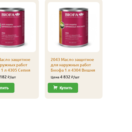
Масло защитное
2043 Масло защитное
аружных работ
для наружных работ
2043 Ма
1 л 4305 Сепия
Биофа 1 л 4304 Вишня
для нар
Биофа 1 
 182
4 832
₽/шт
Цена
₽/шт
4 83
Цена
пить
Купить
Купи