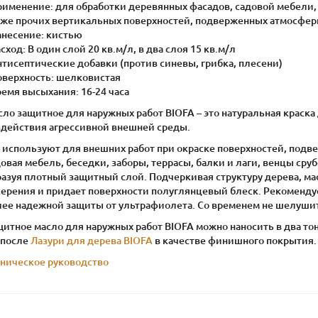
рименение: для обработки деревянных фасадов, садовой мебели, 
кже прочих вертикальных поверхностей, подверженных атмосфер
анесение: кистью
асход: В один слой 20 кв.м/л, в два слоя 15 кв.м/л
нтисептические добавки (против синевы, грибка, плесени)
Поверхность: шелковистая
ремя высыхания: 16-24 часа
сло защитное для наружных работ BIOFA – это натуральная краск
здействия агрессивной внешней среды.
о используют для внешних работ при окраске поверхностей, подв
овая мебель, беседки, заборы, террасы, балки и лаги, венцы сру
разуя плотный защитный слой. Подчеркивая структуру дерева, ма
серения и придает поверхности полуглянцевый блеск. Рекоменду
лее надежной защиты от ультрафиолета. Со временем не шелушитс
итное масло для наружных работ BIOFA можно наносить в два тон
 после
Лазури для дерева BIOFA
в качестве финишного покрытия.
хническое руководство