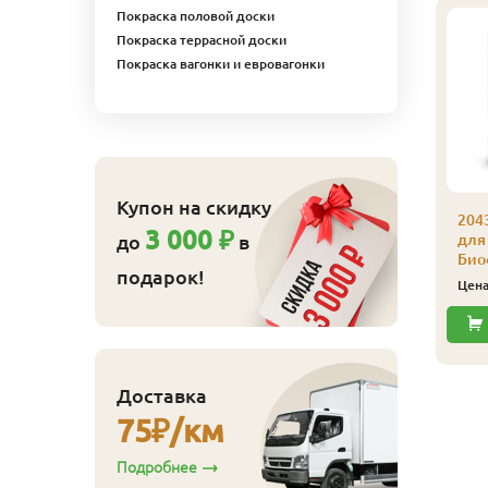
Покраска половой доски
Покраска террасной доски
Покраска вагонки и евровагонки
Купон на скидку
204
3 000 ₽
до
в
043 Масло защитное
для
ля наружных работ
Био
подарок!
иофа 0,125 л 4301
Цен
иственница
843
ена
₽/шт
Купить
Доставка
75
₽/км
Подробнее