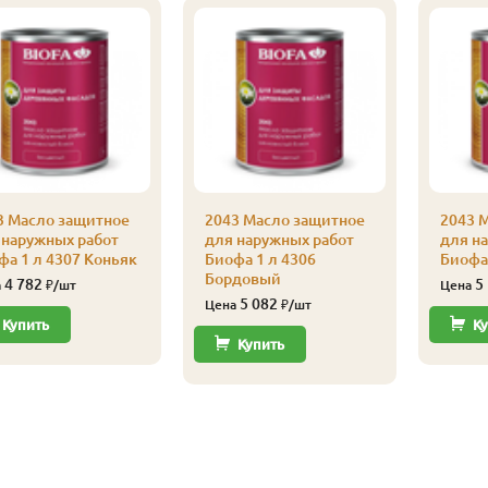
3 Масло защитное
2043 Масло защитное
2043 
 наружных работ
для наружных работ
для н
фа 1 л 4307 Коньяк
Биофа 1 л 4306
Биофа 
Бордовый
4 782
5
а
₽/шт
Цена
5 082
Цена
₽/шт
Купить
Ку
Купить