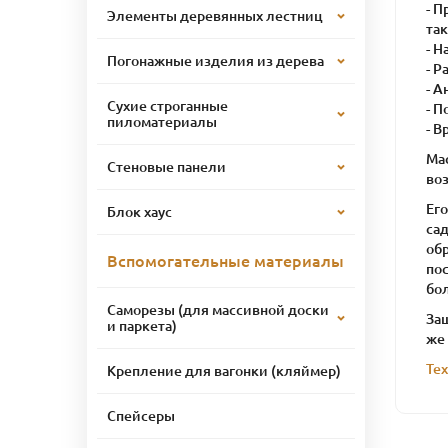
- П
Элементы деревянных лестниц
та
- Н
Погонажные изделия из дерева
- Р
- А
Сухие строганные
- 
пиломатериалы
- В
Ма
Стеновые панели
во
Ег
Блок хаус
сад
об
Вспомогательные материалы
по
бо
Саморезы (для массивной доски
Защ
и паркета)
же
Те
Крепление для вагонки (кляймер)
Спейсеры