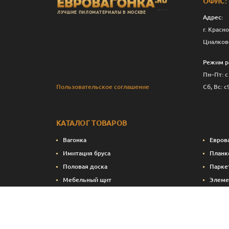
ОФИС:
ЛУЧШИЕ ПИЛОМАТЕРИАЛЫ В МОСКВЕ
Адрес:
г. Красно
Циалков
Режим р
Пн–Пт: с
Пользовательское соглашение
Сб, Вс: с
КАТАЛОГ ТОВАРОВ
Вагонка
Евров
Имитация бруса
Планк
Половая доска
Парке
Мебельный щит
Элеме
Сухие строганные пиломатериалы
Стено
Натуральные краски и масла