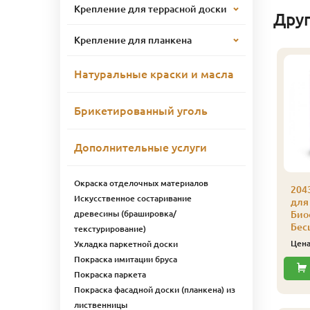
Крепление для террасной доски
Дру
Крепление для планкена
Натуральные краски и масла
Брикетированный уголь
Дополнительные услуги
Окраска отделочных материалов
043 Масло защитное
2043 Масло защитное
204
Искусственное состаривание
ля наружных работ
для наружных работ
для
древесины (брашировка/
иофа 1 л 4309
Биофа 1 л 4308
Био
околадно-
Оливковый
Бес
текстурирование)
оричневый
5 282
Цена
₽/шт
Цен
Укладка паркетной доски
4 832
ена
₽/шт
Покраска имитации бруса
Купить
Покраска паркета
Купить
Покраска фасадной доски (планкена) из
лиственницы