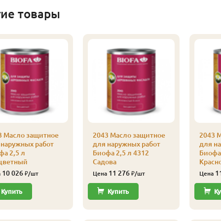
гие товары
3 Масло защитное
2043 Масло защитное
2043 
 наружных работ
для наружных работ
для н
фа 2,5 л
Биофа 2,5 л 4312
Биофа 
цветный
Садова
Красн
10 026
11 276
1
а
₽/шт
Цена
₽/шт
Цена
Купить
Купить
Ку