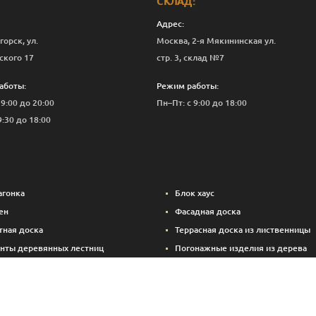
СКЛАД:
Адрес:
горск, ул.
Москва, 2-я Мякининская ул.
ского 17
стр. 3, склад №7
аботы:
Режим работы:
 9:00 до 20:00
Пн–Пт: с 9:00 до 18:00
9:30 до 18:00
агонка
Блок хаус
ен
Фасадная доска
тная доска
Террасная доска из лиственницы
нты деревянных лестниц
Погонажные изделия из дерева
вые панели
Вспомогательные материалы (кре
Брикетированный уголь