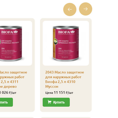
Масло защитное
2043 Масло защитное
2043 Ма
аружных работ
для наружных работ
для нар
2,5 л 4311
Биофа 2,5 л 4310
Биофа 2,
ое дерево
Муссон
Шоколад
коричне
1 026
11 151
₽/шт
Цена
₽/шт
11 
Цена
пить
Купить
Купи