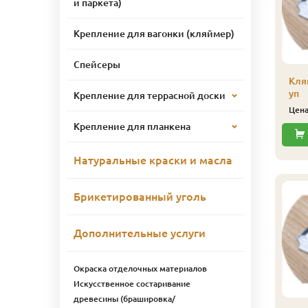
и паркета)
Крепление для вагонки (кляймер)
Спейсеры
043 Масло защитное
2043 Масло защитное
Кля
ля наружных работ
для наружных работ
уп
Крепление для террасной доски
иофа 2,5 л 4312
Биофа 2,5 л 4310
Цен
адова
Муссон
Крепление для планкена
11 276
11 151
ена
₽/шт
Цена
₽/шт
Натуральные краски и масла
Купить
Купить
Брикетированный уголь
Дополнительные услуги
Окраска отделочных материалов
Искусственное состаривание
древесины (брашировка/