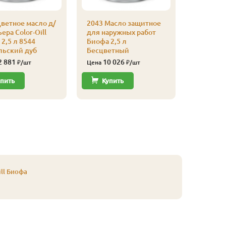
ветное масло д/
2043 Масло защитное
2043 Ма
ера Color-Oill
для наружных работ
для нар
2,5 л 8544
Биофа 2,5 л
Биофа 2,
льский дуб
Бесцветный
Красное
2 881
10 026
11 
₽/шт
Цена
₽/шт
Цена
пить
Купить
Купи
ll Биофа