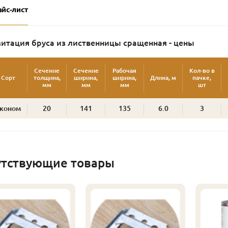
айс-лист
итация бруса из лиственницы сращенная - цены
Сечение
Сечение
Рабочая
Кол-во в
Сорт
толщина,
ширина,
ширина,
Длина, м
пачке,
мм
мм
мм
шт
коном
20
141
135
6.0
3
утствующие товары