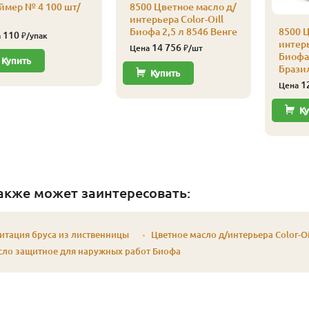
ймер № 4 100 шт/
8500 Цветное масло д/
интерьера Color-Oill
Биофа 2,5 л 8546 Венге
8500 Ц
110
а
₽/упак
интерь
14 756
Цена
₽/шт
Биофа 
Купить
Брази
Купить
1
Цена
Ку
акже может заинтересовать:
итация бруса из лиственницы
Цветное масло д/интерьера Color-Oi
сло защитное для наружных работ Биофа