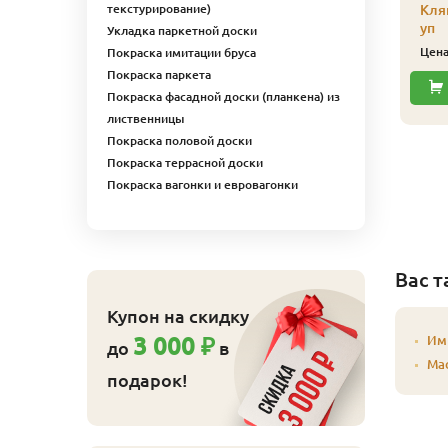
текстурирование)
Кля
уп
Укладка паркетной доски
043 Масло защитное
Цен
Покраска имитации бруса
ля наружных работ
Покраска паркета
иофа 2,5 л 4311
Покраска фасадной доски (планкена) из
расное дерево
лиственницы
11 026
ена
₽/шт
Покраска половой доски
Купить
Покраска террасной доски
Покраска вагонки и евровагонки
Вас т
Купон на скидку
3 000 ₽
Им
до
в
Ма
подарок!