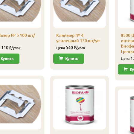
ймер № 5 100 шт/
Кляймер № 4
8500 Ц
усиленный 150 шт/уп
интерь
Биофа 
110
540
а
₽/упак
Цена
₽/упак
Грецк
1
Купить
Купить
Цена
Ку