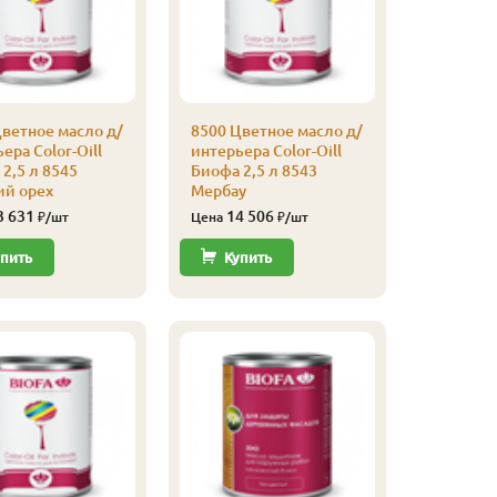
ветное масло д/
8500 Цветное масло д/
2043 Ма
ера Color-Oill
интерьера Color-Oill
для нар
2,5 л 8545
Биофа 2,5 л 8543
Биофа 2,
ий орех
Мербау
Садова
3 631
14 506
11 
₽/шт
Цена
₽/шт
Цена
пить
Купить
Купи