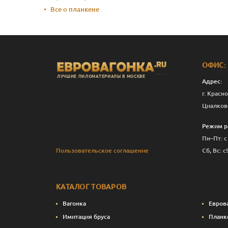
Все о планкене
ОФИС:
ЛУЧШИЕ ПИЛОМАТЕРИАЛЫ В МОСКВЕ
Адрес:
г. Красно
Циалков
Режим р
Пн–Пт: с
Пользовательское соглашение
Сб, Вс: с
КАТАЛОГ ТОВАРОВ
Вагонка
Евров
Имитация бруса
Планк