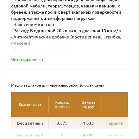
садовой мебели, террас, торцов, чашек и венцовых
бревен, а также прочих вертикальных поверхностей,
подверженных атмосферным нагрузкам.
- Нанесение: кистью
- Расход: В один слой 20 кв.м/л, в два слоя 15 кв.м/л
- Антисептические добавки (против синевы, грибка,
плесени)
- Поверхность: шелковистая
- Время высыхания: 16-24 часа
Читать далее
Масло защитное для наружных работ BIOFA – это
натуральная краска для максимальной защиты дерева
от воздействия агрессивной внешней среды.
Масло защитное для наружных работ Биофа - цены
Его используют для внешних работ при окраске
поверхностей, подвергающихся интенсивной
атмосферной нагрузке: садовая мебель, беседки,
Краски:
Цена за
Краски: цвет
фасовка
шт, руб.
заборы, террасы, балки и лаги, венцы срубов. Масло
глубоко проникает в древесину, образуя плотный
защитный слой. Подчеркивая структуру дерева, масло
Бесцветный
0.375
1 633
Перейти
предохраняет дерево от сырости и посерения и
придает поверхности полуглянцевый блеск.
Бесцветный
1
4 382
Перейти