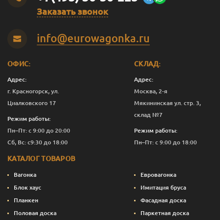
Заказать звонок
Оливковый
2.5
12 276
Перейти
info@eurowagonka.ru
Оливковый
10
44 403
Перейти
Садова
0.125
843
Перейти
ОФИС:
СКЛАД:
Садова
0.375
1 821
Перейти
Адрес:
Адрес:
г. Красногорск, ул.
Москва, 2-я
Садова
1
4 882
Перейти
Циалковского 17
Мякининская ул. стр. 3,
склад №7
Садова
2.5
11 276
Перейти
Режим работы:
Пн–Пт: с 9:00 до 20:00
Режим работы:
Садова
10
40 403
Перейти
Сб, Вс: с9:30 до 18:00
Пн–Пт: с 9:00 до 18:00
Сепия
0.125
843
Перейти
КАТАЛОГ ТОВАРОВ
Сепия
0.375
1 933
Перейти
Вагонка
Евровагонка
Блок хаус
Имитация бруса
Сепия
1
5 182
Перейти
Планкен
Фасадная доска
Половая доска
Паркетная доска
Сепия
2.5
12 026
Перейти