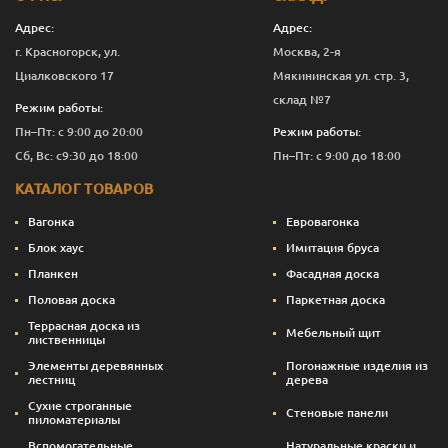
Адрес:
Адрес:
г. Красногорск, ул.
Москва, 2-я
Циалковского 17
Мякининская ул. стр. 3,
склад №7
Режим работы:
Пн–Пт: с 9:00 до 20:00
Режим работы:
Сб, Вс: с9:30 до 18:00
Пн–Пт: с 9:00 до 18:00
КАТАЛОГ ТОВАРОВ
Вагонка
Евровагонка
Блок хаус
Имитация бруса
Планкен
Фасадная доска
Половая доска
Паркетная доска
Террасная доска из
Мебельный щит
лиственницы
Элементы деревянных
Погонажные изделия из
лестниц
дерева
Сухие строганные
Стеновые панели
пиломатериалы
Вспомогательные
Натуральные краски и