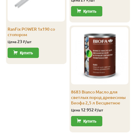
27
Цена
₽/шт
В-С
20
120
4.0
8
1 201
Купить
RanFix POWER 1х190 со
стопором
23
Цена
₽/шт
Купить
8683 Bianco Масло для
светлых пород древесины
Биофа 2,5 л Бесцветное
12 952
Цена
₽/шт
Купить