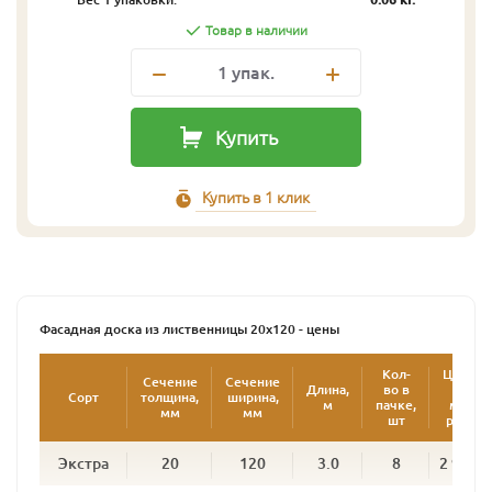
Товар в наличии
1
упак.
Купить
Купить в 1 клик
Фасадная доска из лиственницы 20х120 - цены
Кол-
Цена
Сечение
Сечение
Длина,
во в
за
Сорт
толщина,
ширина,
2
м
пачке,
м
,
мм
мм
шт
руб.
Экстра
20
120
3.0
8
2 951