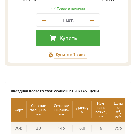
Товар в наличии
1
шт.
Купить
Купить в 1 клик
Фасадная доска из хвои скошенная 20х145 - цены
Кол-
Цена
Це
Сечение
Сечение
Длина,
во в
за
з
Сорт
толщина,
ширина,
2
м
пачке,
м
,
шт
мм
мм
шт
руб.
ру
А-В
20
145
6.0
6
795
4 1