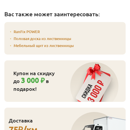
Вас также может заинтересовать:
RanFix POWER
Половая доска из лиственницы
Мебельный щит из лиственницы
Купон на скидку
3 000 ₽
до
в
подарок!
Доставка
75
₽/км