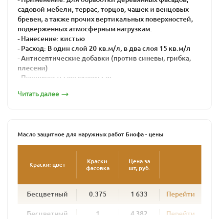
садовой мебели, террас, торцов, чашек и венцовых
бревен, а также прочих вертикальных поверхностей,
подверженных атмосферным нагрузкам.
- Нанесение: кистью
- Расход: В один слой 20 кв.м/л, в два слоя 15 кв.м/л
- Антисептические добавки (против синевы, грибка,
плесени)
- Поверхность: шелковистая
- Время высыхания: 16-24 часа
Читать далее
Масло защитное для наружных работ BIOFA – это
натуральная краска для максимальной защиты дерева
от воздействия агрессивной внешней среды.
Масло защитное для наружных работ Биофа - цены
Его используют для внешних работ при окраске
поверхностей, подвергающихся интенсивной
атмосферной нагрузке: садовая мебель, беседки,
Краски:
Цена за
Краски: цвет
фасовка
шт, руб.
заборы, террасы, балки и лаги, венцы срубов. Масло
глубоко проникает в древесину, образуя плотный
защитный слой. Подчеркивая структуру дерева, масло
Бесцветный
0.375
1 633
Перейти
предохраняет дерево от сырости и посерения и
придает поверхности полуглянцевый блеск.
Бесцветный
1
4 382
Перейти