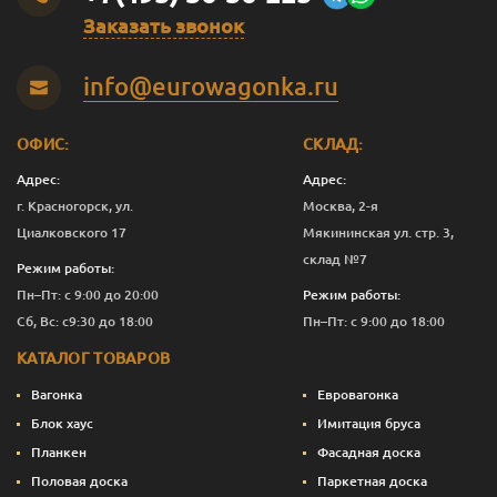
Заказать звонок
Оливковый
2.5
12 276
Перейти
info@eurowagonka.ru
Оливковый
10
44 403
Перейти
Садова
0.125
843
Перейти
ОФИС:
СКЛАД:
Садова
0.375
1 821
Перейти
Адрес:
Адрес:
г. Красногорск, ул.
Москва, 2-я
Садова
1
4 882
Перейти
Циалковского 17
Мякининская ул. стр. 3,
склад №7
Садова
2.5
11 276
Перейти
Режим работы:
Пн–Пт: с 9:00 до 20:00
Режим работы:
Садова
10
40 403
Перейти
Сб, Вс: с9:30 до 18:00
Пн–Пт: с 9:00 до 18:00
Сепия
0.125
843
Перейти
КАТАЛОГ ТОВАРОВ
Сепия
0.375
1 933
Перейти
Вагонка
Евровагонка
Блок хаус
Имитация бруса
Сепия
1
5 182
Перейти
Планкен
Фасадная доска
Половая доска
Паркетная доска
Сепия
2.5
12 026
Перейти