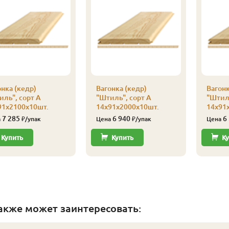
нка (кедр)
Вагонка (кедр)
Вагонк
иль", сорт А
"Штиль", сорт А
"Штиль
91х2100х10шт.
14х91х2000х10шт.
14х91
7 285
6 940
6
а
₽/упак
Цена
₽/упак
Цена
Купить
Купить
Ку
акже может заинтересовать: