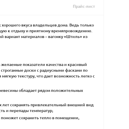
Прайс-лист
 хорошего вкуса владельцев дома. Ведь только
ющую к отдыху и приятному времяпровождению.
й вариант материалов – вагонку «Штиль» из
 желаемые показатели качества и красивый
 строганные доски с радиусными фасками по
 мягкую текстуру, что дает возможность легко с
 древесины обладает рядом положительных
гих лет сохранять привлекательный внешний вид
ть и перепады температур;
 поможет сохранить тепло в помещении,