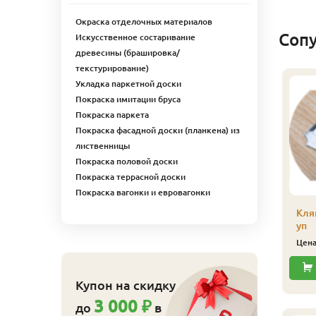
Окраска отделочных материалов
Соп
Искусственное состаривание
древесины (брашировка/
текстурирование)
Укладка паркетной доски
линтус
Покраска имитации бруса
лиственница), сорт
Покраска паркета
кстра, 32х32х2500 мм
Покраска фасадной доски (планкена) из
315
ена
₽/шт
лиственницы
Купить
Покраска половой доски
Покраска террасной доски
Покраска вагонки и евровагонки
Плинтус
Кля
(лиственница)
уп
сапожек, сорт Экстра,
Цен
20х65х2500 мм
439
Цена
₽/шт
Купон на скидку
Купить
3 000 ₽
до
в