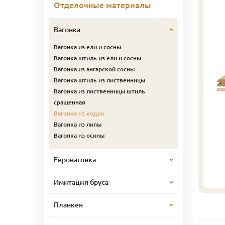
Отделочные материалы
Вагонка
Вагонка из ели и сосны
Вагонка штиль из ели и сосны
Вагонка из ангарской сосны
Вагонка штиль из лиственницы
Вагонка из лиственницы штиль
сращенная
Вагонка из кедра
Вагонка из липы
Вагонка из осины
Евровагонка
Имитация бруса
Планкен