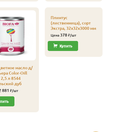
Плинтус
Плинтус
(листве
(лиственница), сорт
сапожек,
Экстра, 32х32х3000 мм
20х65х4
378
700
Цена
₽/шт
Цена
Купить
Купи
ветное масло д/
ера Color-Oill
2,5 л 8544
льский дуб
2 881
₽/шт
пить