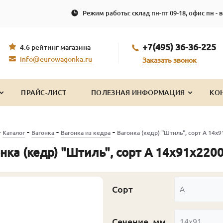
Режим работы: склад пн-пт 09-18, офис пн - в
+7(495) 36-36-225
4.6 рейтинг магазина
info@eurowagonka.ru
Заказать звонок
ПРАЙС-ЛИСТ
ПОЛЕЗНАЯ ИНФОРМАЦИЯ
КО
-
-
-
-
Каталог
Вагонка
Вагонка из кедра
Вагонка (кедр) "Штиль", сорт А 14х
нка (кедр) "Штиль", сорт А 14х91х220
Сорт
А
Сечение, мм
14x91