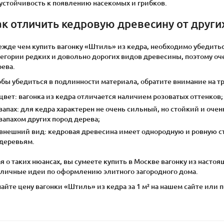
устойчивость к появлению насекомых и грибков.
ак отличить кедровую древесину от други
ежде чем купить вагонку «Штиль» из кедра, необходимо убедитьс
егории редких и довольно дорогих видов древесины, поэтому оче
рева.
бы убедиться в подлинности материала, обратите внимание на т
цвет: вагонка из кедра отличается наличием розоватых оттенков;
запах: для кедра характерен не очень сильный, но стойкий и оче
запахом других пород дерева;
внешний вид: кедровая древесина имеет однородную и ровную с
деревьям.
я о таких нюансах, вы сумеете купить в Москве вагонку из настоя
зличные идеи по оформлению элитного загородного дома.
айте цену вагонки «Штиль» из кедра за 1 м² на нашем сайте или по