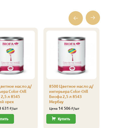
Плинтус
(листвен
Экстра, 
315
Цена
Купи
ветное масло д/
8500 Цветное масло д/
ера Color-Oill
интерьера Color-Oill
2,5 л 8545
Биофа 2,5 л 8543
ий орех
Мербау
3 631
14 506
₽/шт
Цена
₽/шт
пить
Купить