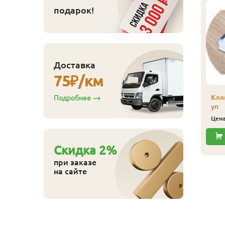
подарок!
линтус
лиственница)
апожек, сорт Экстра,
0х65х4000 мм
700
ена
₽/шт
Доставка
75
₽/км
Купить
Кля
Подробнее
уп
Цен
Cкидка
2
%
при заказе
на сайте