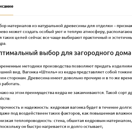
исание
бор материалов из натуральной древесины для отделки – признак
рево может создать особый уют и теплую атмосферу, располага
я таких целей сейчас все чаще выбирают практичный и эстетичны
ра.
птимальный выбор для загородного дома
временные методики производства позволяют придать изделиям
ешний вид. Вагонка «Штиль» из кедра представляет собой тонкие
им сторонам. Древесина имеет довольно прочную и в то же время
 работать.
нако на этом преимущества кедра не заканчиваются. Такой сорт
йств:
прочность и надежность: кедровая вагонка будет в течение дол
даже под воздействием таких факторов, как повышенная влажнос
низкая теплопроводность: стена, обшитая кедровым материалом,
поскольку он быстро нагревается и долго остывает;