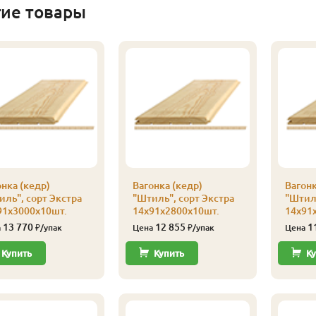
гие товары
нка (кедр)
Вагонка (кедр)
Вагонк
иль", сорт Экстра
"Штиль", сорт Экстра
"Штиль
91х3000х10шт.
14х91х2800х10шт.
14х91
13 770
12 855
1
а
₽/упак
Цена
₽/упак
Цена
Купить
Купить
Ку