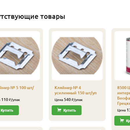
утствующие товары
ймер № 5 100 шт/
Кляймер № 4
8500 Ц
усиленный 150 шт/уп
интерь
Биофа 
110
540
а
₽/упак
Цена
₽/упак
Грецк
1
Купить
Купить
Цена
Ку