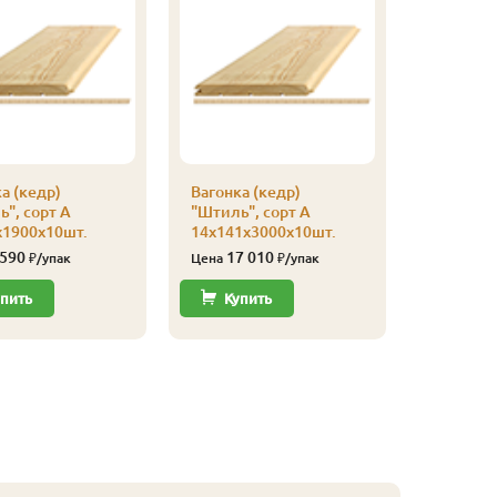
а (кедр)
Вагонка (кедр)
Вагонка 
", сорт А
"Штиль", сорт А
"Штиль",
х1900х10шт.
14х141х3000х10шт.
14х141х
 590
17 010
15 
₽/упак
Цена
₽/упак
Цена
пить
Купить
Купи