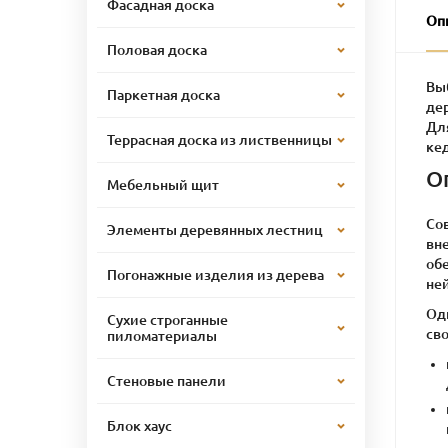
Фасадная доска
Оп
Половая доска
Вы
Паркетная доска
де
Дл
Террасная доска из лиственницы
кед
О
Мебельный щит
Со
Элементы деревянных лестниц
вн
обе
Погонажные изделия из дерева
ней
Од
Сухие строганные
сво
пиломатериалы
Стеновые панели
Блок хаус