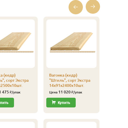
а (кедр)
Вагонка (кедр)
Вагонка 
", сорт Экстра
"Штиль", сорт Экстра
"Штиль",
х2500х10шт.
14х91х2400х10шт.
14х91х2
1 475
11 020
10 
₽/упак
Цена
₽/упак
Цена
пить
Купить
Купи