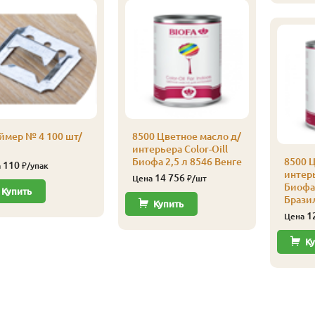
ймер № 4 100 шт/
8500 Цветное масло д/
интерьера Color-Oill
Биофа 2,5 л 8546 Венге
8500 Ц
110
а
₽/упак
интерь
14 756
Цена
₽/шт
Биофа 
Купить
Брази
Купить
1
Цена
Ку