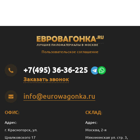
В
Штиль
14
141
135
2.3
В
Штиль
14
141
135
2.4
В
Штиль
14
141
135
2.5
В
Штиль
14
141
135
2.8
ЛУЧШИЕ ПИЛОМАТЕРИАЛЫ В МОСКВЕ
В
Штиль
14
141
135
3.0
Пользовательское соглашение
SF
Штиль
14
144
138
3.0
+7(495) 36-36-225
Заказать звонок
info@eurowagonka.ru
ОФИС:
СКЛАД:
Адрес:
Адрес:
г. Красногорск, ул.
Москва, 2-я
Циалковского 17
Мякининская ул. стр. 3,