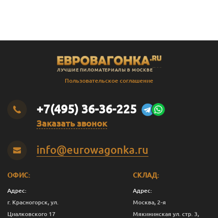
В
Штиль
14
141
135
2.3
В
Штиль
14
141
135
2.4
В
Штиль
14
141
135
2.5
В
Штиль
14
141
135
2.8
ЛУЧШИЕ ПИЛОМАТЕРИАЛЫ В МОСКВЕ
В
Штиль
14
141
135
3.0
Пользовательское соглашение
SF
Штиль
14
144
138
3.0
+7(495) 36-36-225
Заказать звонок
info@eurowagonka.ru
ОФИС:
СКЛАД:
Адрес:
Адрес:
г. Красногорск, ул.
Москва, 2-я
Циалковского 17
Мякининская ул. стр. 3,