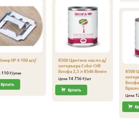
ймер № 4 100 шт/
8500 Цветное масло д/
интерьера Color-Oill
Биофа 2,5 л 8546 Венге
8500 Ц
110
а
₽/упак
интерь
14 756
Цена
₽/шт
Биофа 
Купить
Брази
Купить
1
Цена
Ку