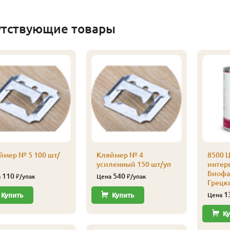
утствующие товары
ймер № 5 100 шт/
Кляймер № 4
8500 Ц
усиленный 150 шт/уп
интерь
Биофа 
110
540
а
₽/упак
Цена
₽/упак
Грецк
1
Купить
Купить
Цена
Ку