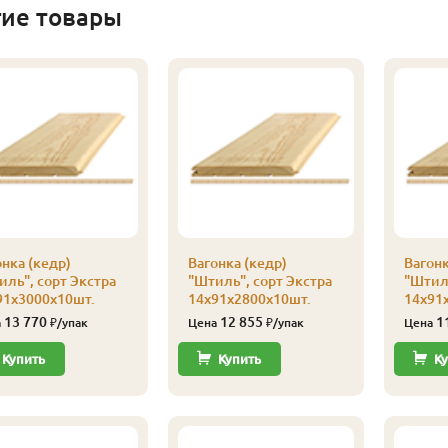
гие товары
нка (кедр)
Вагонка (кедр)
Вагонк
иль", сорт Экстра
"Штиль", сорт Экстра
"Штиль
91х3000х10шт.
14х91х2800х10шт.
14х91
13 770
12 855
1
а
₽/упак
Цена
₽/упак
Цена
Купить
Купить
Ку