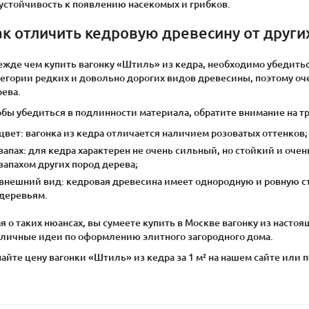
устойчивость к появлению насекомых и грибков.
ак отличить кедровую древесину от други
ежде чем купить вагонку «Штиль» из кедра, необходимо убедитьс
егории редких и довольно дорогих видов древесины, поэтому оче
рева.
бы убедиться в подлинности материала, обратите внимание на т
цвет: вагонка из кедра отличается наличием розоватых оттенков;
запах: для кедра характерен не очень сильный, но стойкий и оче
запахом других пород дерева;
внешний вид: кедровая древесина имеет однородную и ровную с
деревьям.
я о таких нюансах, вы сумеете купить в Москве вагонку из настоя
зличные идеи по оформлению элитного загородного дома.
айте цену вагонки «Штиль» из кедра за 1 м² на нашем сайте или по