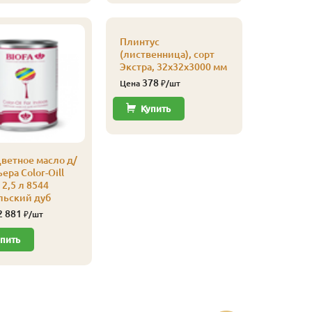
Плинтус
Плинтус
(листве
(лиственница), сорт
сапожек,
Экстра, 32х32х3000 мм
20х65х4
378
700
Цена
₽/шт
Цена
Купить
Купи
ветное масло д/
ера Color-Oill
2,5 л 8544
льский дуб
2 881
₽/шт
пить