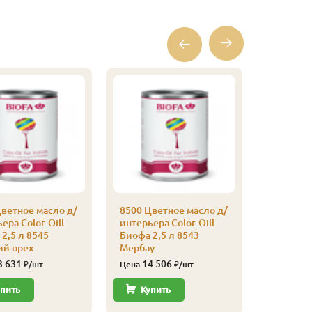
Плинтус
(листвен
Экстра, 
315
Цена
Купи
ветное масло д/
8500 Цветное масло д/
ера Color-Oill
интерьера Color-Oill
2,5 л 8545
Биофа 2,5 л 8543
ий орех
Мербау
3 631
14 506
₽/шт
Цена
₽/шт
пить
Купить