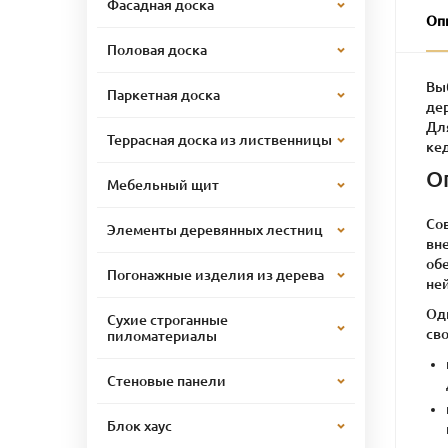
Фасадная доска
Оп
Половая доска
Вы
Паркетная доска
де
Дл
Террасная доска из лиственницы
кед
О
Мебельный щит
Со
Элементы деревянных лестниц
вн
обе
Погонажные изделия из дерева
ней
Од
Сухие строганные
сво
пиломатериалы
Стеновые панели
Блок хаус