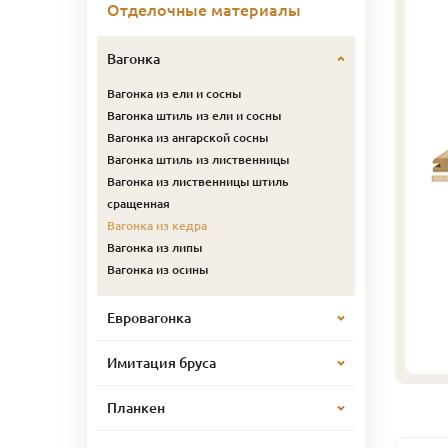
Отделочные материалы
Вагонка
Вагонка из ели и сосны
Вагонка штиль из ели и сосны
Вагонка из ангарской сосны
Вагонка штиль из лиственницы
Вагонка из лиственницы штиль
сращенная
Вагонка из кедра
Вагонка из липы
Вагонка из осины
Евровагонка
Имитация бруса
Планкен