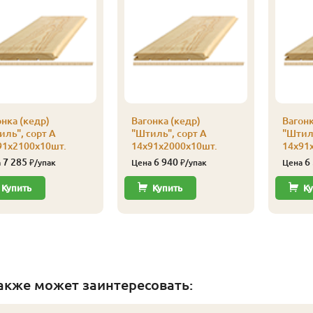
нка (кедр)
Вагонка (кедр)
Вагонк
иль", сорт А
"Штиль", сорт А
"Штиль
91х2100х10шт.
14х91х2000х10шт.
14х91
7 285
6 940
6
а
₽/упак
Цена
₽/упак
Цена
Купить
Купить
Ку
акже может заинтересовать: