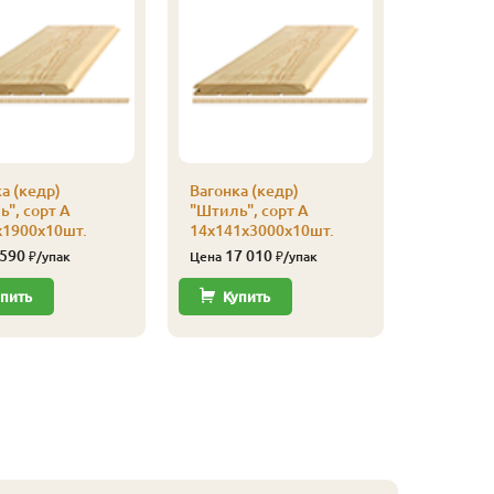
а (кедр)
Вагонка (кедр)
Вагонка 
", сорт А
"Штиль", сорт А
"Штиль",
х1900х10шт.
14х141х3000х10шт.
14х141х
 590
17 010
15 
₽/упак
Цена
₽/упак
Цена
пить
Купить
Купи