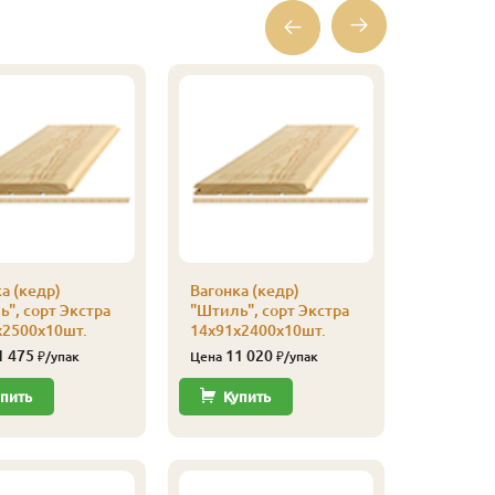
а (кедр)
Вагонка (кедр)
Вагонка 
", сорт Экстра
"Штиль", сорт Экстра
"Штиль",
х2500х10шт.
14х91х2400х10шт.
14х91х2
1 475
11 020
10 
₽/упак
Цена
₽/упак
Цена
пить
Купить
Купи