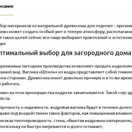
исание
бор материалов из натуральной древесины для отделки – признак
рево может создать особый уют и теплую атмосферу, располага
я таких целей сейчас все чаще выбирают практичный и эстетичны
ра.
птимальный выбор для загородного дома
временные методики производства позволяют придать изделиям
ешний вид. Вагонка «Штиль» из кедра представляет собой тонкие
им сторонам. Древесина имеет довольно прочную и в то же время
 работать.
нако на этом преимущества кедра не заканчиваются. Такой сорт
йств:
прочность и надежность: кедровая вагонка будет в течение дол
даже под воздействием таких факторов, как повышенная влажнос
низкая теплопроводность: стена, обшитая кедровым материалом,
поскольку он быстро нагревается и долго остывает;