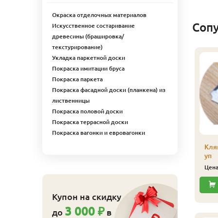
Окраска отделочных материалов
Соп
Искусственное состаривание
древесины (брашировка/
текстурирование)
Укладка паркетной доски
линтус
Покраска имитации бруса
лиственница), сорт
Покраска паркета
кстра, 32х32х2500 мм
Покраска фасадной доски (планкена) из
315
ена
₽/шт
лиственницы
Купить
Покраска половой доски
Покраска террасной доски
Покраска вагонки и евровагонки
Плинтус
Кля
(лиственница)
уп
сапожек, сорт Экстра,
Цен
20х65х2500 мм
439
Цена
₽/шт
Купон на скидку
Купить
3 000 ₽
до
в