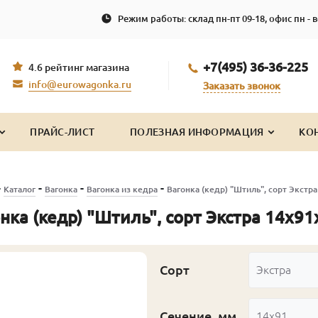
Режим работы: склад пн-пт 09-18, офис пн - в
+7(495) 36-36-225
4.6 рейтинг магазина
info@eurowagonka.ru
Заказать звонок
ПРАЙС-ЛИСТ
ПОЛЕЗНАЯ ИНФОРМАЦИЯ
КО
-
-
-
-
Каталог
Вагонка
Вагонка из кедра
Вагонка (кедр) "Штиль", сорт Экстр
нка (кедр) "Штиль", сорт Экстра 14х9
Сорт
Экстра
Сечение, мм
14x91