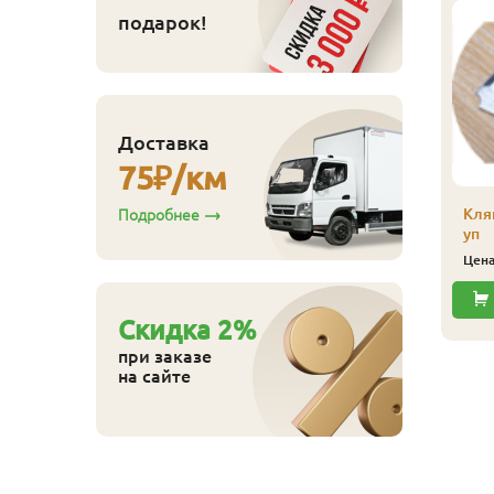
подарок!
линтус
лиственница)
апожек, сорт Экстра,
0х65х4000 мм
700
ена
₽/шт
Доставка
75
₽/км
Купить
Кля
Подробнее
уп
Цен
Cкидка
2
%
при заказе
на сайте