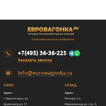
В
Штиль
14
141
135
2.3
В
Штиль
14
141
135
2.4
В
Штиль
14
141
135
2.5
В
Штиль
14
141
135
2.8
ЛУЧШИЕ ПИЛОМАТЕРИАЛЫ В МОСКВЕ
В
Штиль
14
141
135
3.0
Пользовательское соглашение
SF
Штиль
14
144
138
3.0
+7(495) 36-36-225
Заказать звонок
info@eurowagonka.ru
ОФИС:
СКЛАД:
Адрес:
Адрес:
г. Красногорск, ул.
Москва, 2-я
Циалковского 17
Мякининская ул. стр. 3,