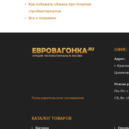
Как избежать обмана при покупке
стройматериалов
Все о планкене
ОФИС:
ЛУЧШИЕ ПИЛОМАТЕРИАЛЫ В МОСКВЕ
Адрес:
г. Красно
Циалков
Режим р
Пн–Пт: с
Пользовательское соглашение
Сб, Вс: с
КАТАЛОГ ТОВАРОВ
Вагонка
Евров