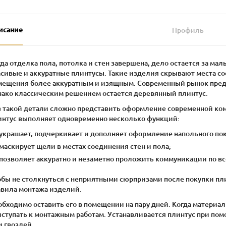
исание
Профиль
да отделка пола, потолка и стен завершена, дело остается за ма
асивые и аккуратные плинтусы. Такие изделия скрывают места со
мещения более аккуратным и изящным. Современный рынок предл
нако классическим решением остается деревянный плинтус.
з такой детали сложно представить оформление современной ком
интус выполняет одновременно несколько функций:
украшает, подчеркивает и дополняет оформление напольного по
маскирует щели в местах соединения стен и пола;
позволяет аккуратно и незаметно проложить коммуникации по вс
обы не столкнуться с неприятными сюрпризами после покупки пл
авила монтажа изделий.
обходимо оставить его в помещении на пару дней. Когда материа
иступать к монтажным работам. Устанавливается плинтус при по
и гвоздей.