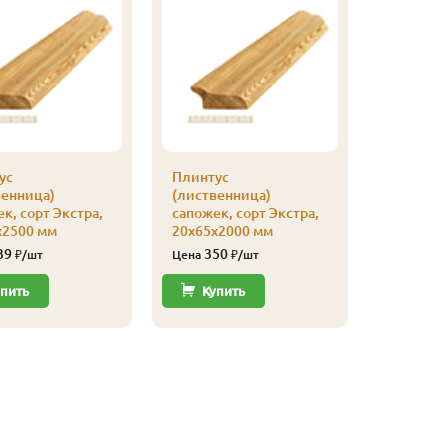
ус
Плинтус
венница)
(лиственница)
к, сорт Экстра,
сапожек, сорт Экстра,
х2500 мм
20х65х2000 мм
39
350
₽/шт
Цена
₽/шт
пить
Купить