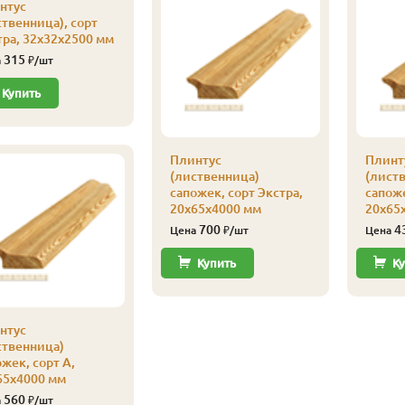
нтус
ственница), сорт
тра, 32х32х2500 мм
315
а
₽/шт
Купить
Плинтус
Плинт
(лиственница)
(лист
сапожек, сорт Экстра,
сапоже
20х65х4000 мм
20х65
700
4
Цена
₽/шт
Цена
Купить
Ку
нтус
ственница)
жек, сорт А,
65х4000 мм
560
а
₽/шт