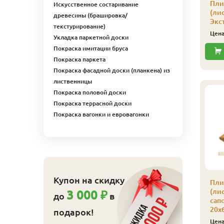
Пли
Искусственное состаривание
(ли
древесины (брашировка/
Экс
текстурирование)
Цен
Укладка паркетной доски
Покраска имитации бруса
Покраска паркета
Покраска фасадной доски (планкена) из
лиственницы
Покраска половой доски
Покраска террасной доски
Покраска вагонки и евровагонки
Купон на скидку
Пли
(ли
3 000 ₽
до
в
сапо
20х
подарок!
Цен