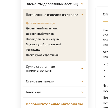
Элементы деревянных лестниц
Оп
Погонажные изделия из дерева
Деревянный плинтус
Деревянный наличник
Ког
Деревянный уголок
кр
Полок для бани и сауны
по
од
Брусок сухой строганный
Раскладка
Бе
Доска сухая строганная
пл
Сухие строганные
пиломатериалы
Стеновые панели
Чт
пр
Блок хаус
Не
пр
Вспомогательные материалы
ил