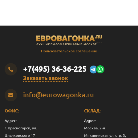
В
Штиль
14
141
135
2.3
В
Штиль
14
141
135
2.4
В
Штиль
14
141
135
2.5
В
Штиль
14
141
135
2.8
ЛУЧШИЕ ПИЛОМАТЕРИАЛЫ В МОСКВЕ
В
Штиль
14
141
135
3.0
Пользовательское соглашение
SF
Штиль
14
144
138
3.0
+7(495) 36-36-225
Заказать звонок
info@eurowagonka.ru
ОФИС:
СКЛАД:
Адрес:
Адрес:
г. Красногорск, ул.
Москва, 2-я
Циалковского 17
Мякининская ул. стр. 3,