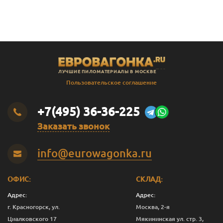
В
Штиль
14
141
135
2.3
В
Штиль
14
141
135
2.4
В
Штиль
14
141
135
2.5
В
Штиль
14
141
135
2.8
ЛУЧШИЕ ПИЛОМАТЕРИАЛЫ В МОСКВЕ
В
Штиль
14
141
135
3.0
Пользовательское соглашение
SF
Штиль
14
144
138
3.0
+7(495) 36-36-225
Заказать звонок
info@eurowagonka.ru
ОФИС:
СКЛАД:
Адрес:
Адрес:
г. Красногорск, ул.
Москва, 2-я
Циалковского 17
Мякининская ул. стр. 3,