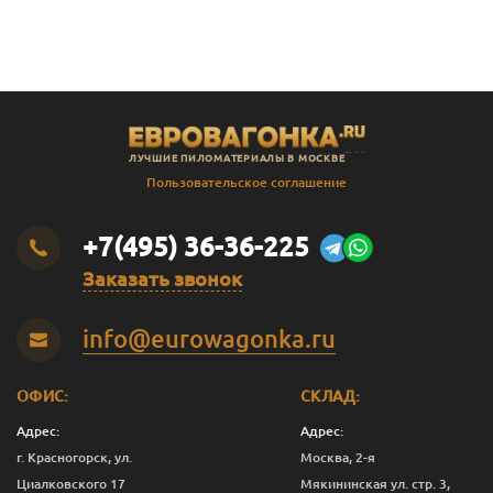
В
Штиль
14
141
135
2.3
В
Штиль
14
141
135
2.4
В
Штиль
14
141
135
2.5
В
Штиль
14
141
135
2.8
ЛУЧШИЕ ПИЛОМАТЕРИАЛЫ В МОСКВЕ
В
Штиль
14
141
135
3.0
Пользовательское соглашение
SF
Штиль
14
144
138
3.0
+7(495) 36-36-225
Заказать звонок
info@eurowagonka.ru
ОФИС:
СКЛАД:
Адрес:
Адрес:
г. Красногорск, ул.
Москва, 2-я
Циалковского 17
Мякининская ул. стр. 3,