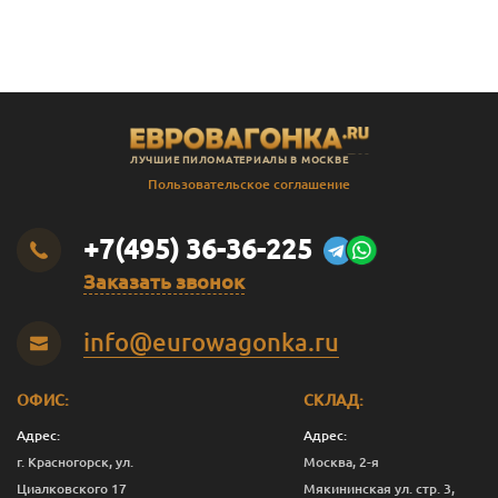
В
Штиль
14
141
135
2.3
В
Штиль
14
141
135
2.4
В
Штиль
14
141
135
2.5
В
Штиль
14
141
135
2.8
ЛУЧШИЕ ПИЛОМАТЕРИАЛЫ В МОСКВЕ
В
Штиль
14
141
135
3.0
Пользовательское соглашение
SF
Штиль
14
144
138
3.0
+7(495) 36-36-225
Заказать звонок
info@eurowagonka.ru
ОФИС:
СКЛАД:
Адрес:
Адрес:
г. Красногорск, ул.
Москва, 2-я
Циалковского 17
Мякининская ул. стр. 3,