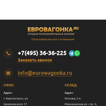
В
Штиль
14
141
135
2.3
В
Штиль
14
141
135
2.4
В
Штиль
14
141
135
2.5
В
Штиль
14
141
135
2.8
ЛУЧШИЕ ПИЛОМАТЕРИАЛЫ В МОСКВЕ
В
Штиль
14
141
135
3.0
Пользовательское соглашение
SF
Штиль
14
144
138
3.0
+7(495) 36-36-225
Заказать звонок
info@eurowagonka.ru
ОФИС:
СКЛАД:
Адрес:
Адрес:
г. Красногорск, ул.
Москва, 2-я
Циалковского 17
Мякининская ул. стр. 3,