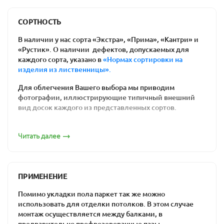
Польза для здоровья
: ваши дети не
простудятся, резвясь на полу. Возникновение
СОРТНОСТЬ
аллергических реакций на химикаты им тоже
В наличии у нас сорта «Экстра», «Прима», «Кантри» и
не грозит.
«Рустик». О наличии дефектов, допускаемых для
Соблюдение экологических требований к
каждого сорта, указано в
«Нормах сортировки на
изделия из лиственницы».
материалам отделки внутри помещений.
Доска состоит целиком из натуральной
Для облегчения Вашего выбора мы приводим
древесины.
фотографии, иллюстрирующие типичный внешний
Простота ремонта напольного покрытия: вам
вид досок каждого из представленных сортов.
нужен лишь один день, чтобы отциклевать
Сорт «Экстра»
полы из дерева, и они будут выглядеть как
Читать далее
новые.
Цена массивной доски. Действительно
качественный ламинат является более
ПРИМЕНЕНИЕ
дорогим, чем половая доска из предлагаемых
нами пород древесины. Встречаются и
Помимо укладки пола паркет так же можно
уникальные по стоимости товары -
дешевая
использовать для отделки потолков. В этом случае
паркетная доска
монтаж осуществляется между балками, в
за счет низкого сорта. При
предварительно профрезерованные пазы.