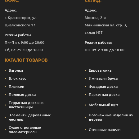
ОФИС:
СКЛАД:
D
19
110
1.0
7
658
Адрес:
Адрес:
г. Красногорск, ул.
Москва, 2-я
D
19
110
1.2
7
656
Циалковского 17
Мякининская ул. стр. 3,
D
19
110
1.5
7
651
склад №7
Режим работы:
Пн–Пт: с 9:00 до 20:00
Режим работы:
D
19
110
1.7
7
651
Сб, Вс: с9:30 до 18:00
Пн–Пт: с 9:00 до 18:00
D
19
110
2.0
7
655
КАТАЛОГ ТОВАРОВ
Вагонка
Евровагонка
Блок хаус
Имитация бруса
Планкен
Фасадная доска
Половая доска
Паркетная доска
Террасная доска из
Мебельный щит
лиственницы
Элементы деревянных
Погонажные изделия из
лестниц
дерева
Сухие строганные
Стеновые панели
пиломатериалы