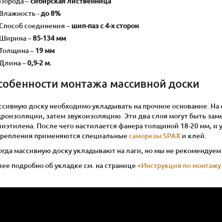
Порода –
сибирская лиственница
Влажность -
до 8%
Способ соединения –
шип-паз с 4-х сторон
Ширина –
85-134 мм
Толщина –
19 мм
Длина –
0,9-2 м.
собенности монтажа массивной доски
ссивную доску необходимо укладывать на прочное основание. На 
дроизоляции, затем звукоизоляцию. Эти два слоя могут быть за
иэтилена. После чего настилается фанера толщиной 18-20 мм, и у
крепления применяются специальные
саморезы SPAX
и клей.
гда массивную доску укладывают на лаги, но мы не рекомендуем 
ее подробно об укладке см. на странице
«Инструкция по монтажу