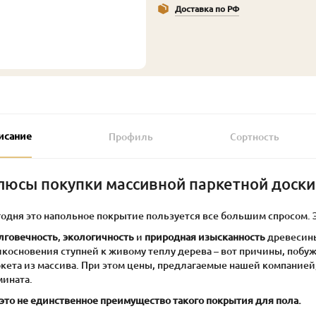
Доставка по РФ
исание
Профиль
Сортность
люсы покупки массивной паркетной доски
годня это напольное покрытие пользуется все большим спросом. 
лговечность
,
экологичность
и
природная изысканность
древесины
икосновения ступней к живому теплу дерева – вот причины, побу
ркета из массива. При этом цены, предлагаемые нашей компанией
мината.
это не единственное преимущество такого покрытия для пола.