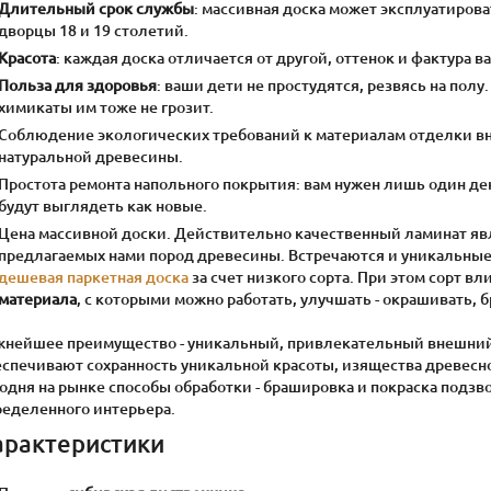
Длительный срок службы
: массивная доска может эксплуатиров
дворцы 18 и 19 столетий.
Красота
: каждая доска отличается от другой, оттенок и фактура 
Польза для здоровья
: ваши дети не простудятся, резвясь на пол
химикаты им тоже не грозит.
Соблюдение экологических требований к материалам отделки вн
натуральной древесины.
Простота ремонта напольного покрытия: вам нужен лишь один ден
будут выглядеть как новые.
Цена массивной доски. Действительно качественный ламинат явл
предлагаемых нами пород древесины. Встречаются и уникальные 
дешевая паркетная доска
за счет низкого сорта. При этом сорт вл
материала
, с которыми можно работать, улучшать - окрашивать, б
жнейшее преимущество - уникальный, привлекательный внешний
спечивают сохранность уникальной красоты, изящества древесной
одня на рынке способы обработки - брашировка и покраска подзв
ределенного интерьера.
арактеристики