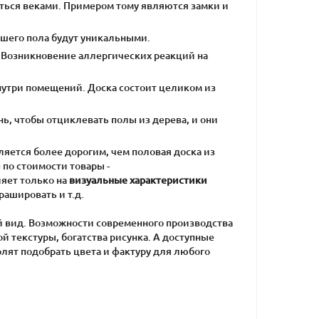
аться веками. Примером тому являются замки и
вашего пола будут уникальными.
у. Возникновение аллергических реакций на
утри помещений. Доска состоит целиком из
ь, чтобы отциклевать полы из дерева, и они
яется более дорогим, чем половая доска из
по стоимости товары -
ияет только на
визуальные характеристики
рашировать и т.д.
 вид. Возможности современного производства
 текстуры, богатства рисунка. А доступные
олят подобрать цвета и фактуру для любого