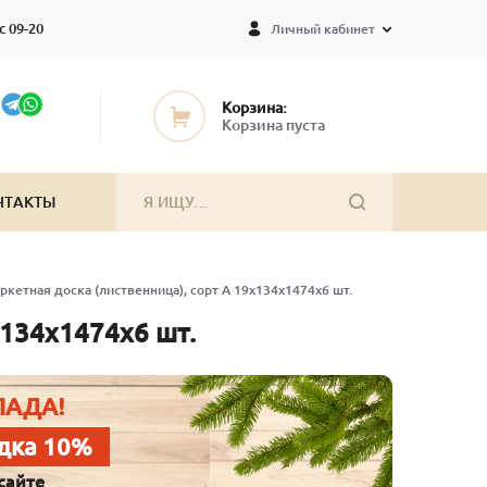
с 09-20
Личный кабинет
Корзина:
Корзина пуста
НТАКТЫ
ркетная доска (лиственница), сорт А 19х134х1474х6 шт.
х134х1474х6 шт.
ЛАДА!
дка 10%
сайте