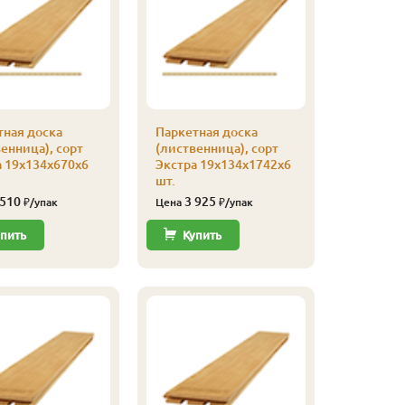
тная доска
Паркетная доска
Паркетна
енница), сорт
(лиственница), сорт
(листвен
а 19х134х670х6
Экстра 19х134х1742х6
Экстра 1
шт.
шт.
 510
3 925
3 32
₽/упак
Цена
₽/упак
Цена
пить
Купить
Купи