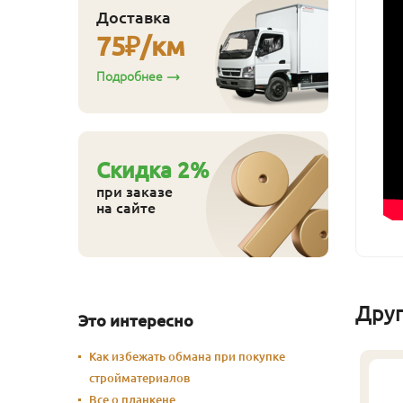
Доставка
75
₽/км
Подробнее
Cкидка
2
%
при заказе
на сайте
Дру
Это интересно
Как избежать обмана при покупке
стройматериалов
Все о планкене