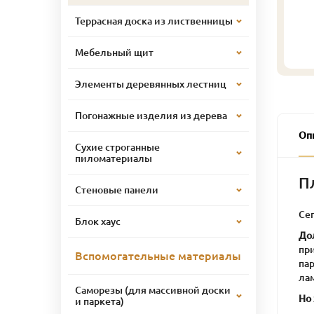
Террасная доска из лиственницы
Мебельный щит
Элементы деревянных лестниц
Погонажные изделия из дерева
Оп
Сухие строганные
пиломатериалы
П
Стеновые панели
Се
Блок хаус
До
пр
Вспомогательные материалы
па
ла
Саморезы (для массивной доски
Но 
и паркета)