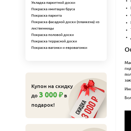
Укладка паркетной доски
Покраска имитации бруса
Покраска паркета
Покраска фасадной доски (планкена) из
лиственницы
Покраска половой доски
Покраска террасной доски
О
Покраска вагонки и евровагонки
Ма
ги
пол
за
Купон на скидку
Ино
3 000 ₽
до
в
Бол
подарок!