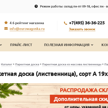
Режим работы: склад пн-пт 09-18, офис пн - в
+7(495) 36-36-225
4.6 рейтинг магазина
info@eurowagonka.ru
Заказать звонок
ПРАЙС-ЛИСТ
ПОЛЕЗНАЯ ИНФОРМАЦИЯ
КО
-
-
-
-
Каталог
Паркетная доска
Паркетная доска из массива лиственницы
Па
етная доска (лиственница), сорт А 19
РАСПРОДАЖА СК
Дополнительная ски
от цены, указанной на 