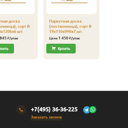
тная доска
Паркетная доска
Паркетна
енница), сорт В
(лиственница), сорт В
(листвен
х1206х6 шт.
19х110х990х7 шт.
19х110х6
 845
1 450
970
₽/упак
Цена
₽/упак
Цена
пить
Купить
Купи
+7(495) 36-36-225
Заказать звонок