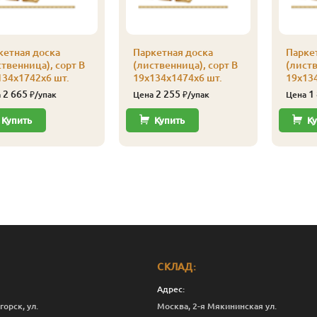
кетная доска
Паркетная доска
Парке
твенница), сорт В
(лиственница), сорт В
(листв
134х1742х6 шт.
19х134х1474х6 шт.
19х134
2 665
2 255
1
а
₽/упак
Цена
₽/упак
Цена
Купить
Купить
Ку
СКЛАД:
Адрес:
горск, ул.
Москва, 2-я Мякининская ул.