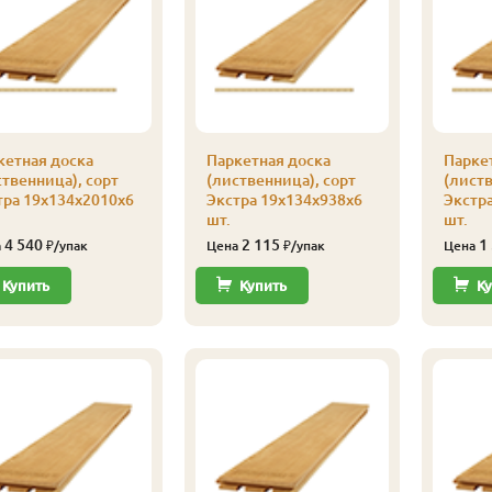
кетная доска
Паркетная доска
Парке
ственница), сорт
(лиственница), сорт
(листв
тра 19х134х2010х6
Экстра 19х134х938х6
Экстр
шт.
шт.
4 540
2 115
1
а
₽/упак
Цена
₽/упак
Цена
Купить
Купить
Ку