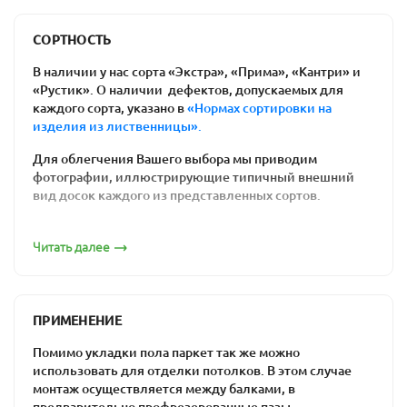
Польза для здоровья
: ваши дети не
простудятся, резвясь на полу. Возникновение
СОРТНОСТЬ
аллергических реакций на химикаты им тоже
В наличии у нас сорта «Экстра», «Прима», «Кантри» и
не грозит.
«Рустик». О наличии дефектов, допускаемых для
Соблюдение экологических требований к
каждого сорта, указано в
«Нормах сортировки на
изделия из лиственницы».
материалам отделки внутри помещений.
Доска состоит целиком из натуральной
Для облегчения Вашего выбора мы приводим
древесины.
фотографии, иллюстрирующие типичный внешний
Простота ремонта напольного покрытия: вам
вид досок каждого из представленных сортов.
нужен лишь один день, чтобы отциклевать
Сорт «Экстра»
полы из дерева, и они будут выглядеть как
Читать далее
новые.
Цена массивной доски. Действительно
качественный ламинат является более
ПРИМЕНЕНИЕ
дорогим, чем половая доска из предлагаемых
нами пород древесины. Встречаются и
Помимо укладки пола паркет так же можно
уникальные по стоимости товары -
дешевая
использовать для отделки потолков. В этом случае
паркетная доска
монтаж осуществляется между балками, в
за счет низкого сорта. При
предварительно профрезерованные пазы.