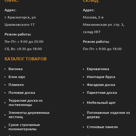
ОФИС:
СКЛАД:
D
19
110
1.0
7
658
Адрес:
Адрес:
г. Красногорск, ул.
Москва, 2-я
D
19
110
1.2
7
656
Циалковского 17
Мякининская ул. стр. 3,
D
19
110
1.5
7
651
склад №7
Режим работы:
Пн–Пт: с 9:00 до 20:00
Режим работы:
D
19
110
1.7
7
651
Сб, Вс: с9:30 до 18:00
Пн–Пт: с 9:00 до 18:00
D
19
110
2.0
7
655
КАТАЛОГ ТОВАРОВ
Вагонка
Евровагонка
Блок хаус
Имитация бруса
Планкен
Фасадная доска
Половая доска
Паркетная доска
Террасная доска из
Мебельный щит
лиственницы
Элементы деревянных
Погонажные изделия из
лестниц
дерева
Сухие строганные
Стеновые панели
пиломатериалы