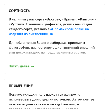
Польза для здоровья
: ваши дети не
простудятся, резвясь на полу. Возникновение
СОРТНОСТЬ
аллергических реакций на химикаты им тоже
В наличии у нас сорта «Экстра», «Прима», «Кантри» и
не грозит.
«Рустик». О наличии дефектов, допускаемых для
Соблюдение экологических требований к
каждого сорта, указано в
«Нормах сортировки на
изделия из лиственницы».
материалам отделки внутри помещений.
Доска состоит целиком из натуральной
Для облегчения Вашего выбора мы приводим
древесины.
фотографии, иллюстрирующие типичный внешний
Простота ремонта напольного покрытия: вам
вид досок каждого из представленных сортов.
нужен лишь один день, чтобы отциклевать
Сорт «Экстра»
полы из дерева, и они будут выглядеть как
Читать далее
новые.
Цена массивной доски. Действительно
качественный ламинат является более
ПРИМЕНЕНИЕ
дорогим, чем половая доска из предлагаемых
нами пород древесины. Встречаются и
Помимо укладки пола паркет так же можно
уникальные по стоимости товары -
дешевая
использовать для отделки потолков. В этом случае
паркетная доска
монтаж осуществляется между балками, в
за счет низкого сорта. При
предварительно профрезерованные пазы.