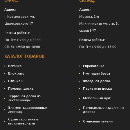
ОФИС:
СКЛАД:
D
19
110
1.0
7
658
Адрес:
Адрес:
г. Красногорск, ул.
Москва, 2-я
D
19
110
1.2
7
656
Циалковского 17
Мякининская ул. стр. 3,
D
19
110
1.5
7
651
склад №7
Режим работы:
Пн–Пт: с 9:00 до 20:00
Режим работы:
D
19
110
1.7
7
651
Сб, Вс: с9:30 до 18:00
Пн–Пт: с 9:00 до 18:00
D
19
110
2.0
7
655
КАТАЛОГ ТОВАРОВ
Вагонка
Евровагонка
Блок хаус
Имитация бруса
Планкен
Фасадная доска
Половая доска
Паркетная доска
Террасная доска из
Мебельный щит
лиственницы
Элементы деревянных
Погонажные изделия из
лестниц
дерева
Сухие строганные
Стеновые панели
пиломатериалы