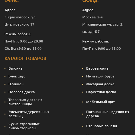
ОФИС:
СКЛАД:
D
19
110
1.0
7
658
Адрес:
Адрес:
г. Красногорск, ул.
Москва, 2-я
D
19
110
1.2
7
656
Циалковского 17
Мякининская ул. стр. 3,
D
19
110
1.5
7
651
склад №7
Режим работы:
Пн–Пт: с 9:00 до 20:00
Режим работы:
D
19
110
1.7
7
651
Сб, Вс: с9:30 до 18:00
Пн–Пт: с 9:00 до 18:00
D
19
110
2.0
7
655
КАТАЛОГ ТОВАРОВ
Вагонка
Евровагонка
Блок хаус
Имитация бруса
Планкен
Фасадная доска
Половая доска
Паркетная доска
Террасная доска из
Мебельный щит
лиственницы
Элементы деревянных
Погонажные изделия из
лестниц
дерева
Сухие строганные
Стеновые панели
пиломатериалы