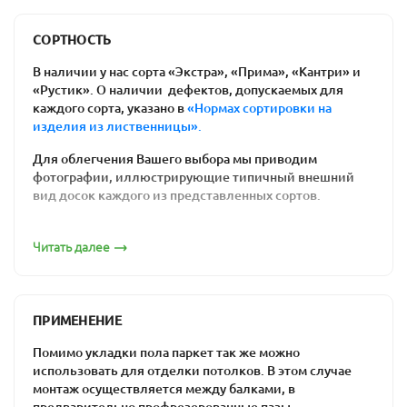
Польза для здоровья
: ваши дети не
простудятся, резвясь на полу. Возникновение
СОРТНОСТЬ
аллергических реакций на химикаты им тоже
В наличии у нас сорта «Экстра», «Прима», «Кантри» и
не грозит.
«Рустик». О наличии дефектов, допускаемых для
Соблюдение экологических требований к
каждого сорта, указано в
«Нормах сортировки на
изделия из лиственницы».
материалам отделки внутри помещений.
Доска состоит целиком из натуральной
Для облегчения Вашего выбора мы приводим
древесины.
фотографии, иллюстрирующие типичный внешний
Простота ремонта напольного покрытия: вам
вид досок каждого из представленных сортов.
нужен лишь один день, чтобы отциклевать
Сорт «Экстра»
полы из дерева, и они будут выглядеть как
Читать далее
новые.
Цена массивной доски. Действительно
качественный ламинат является более
ПРИМЕНЕНИЕ
дорогим, чем половая доска из предлагаемых
нами пород древесины. Встречаются и
Помимо укладки пола паркет так же можно
уникальные по стоимости товары -
дешевая
использовать для отделки потолков. В этом случае
паркетная доска
монтаж осуществляется между балками, в
за счет низкого сорта. При
предварительно профрезерованные пазы.