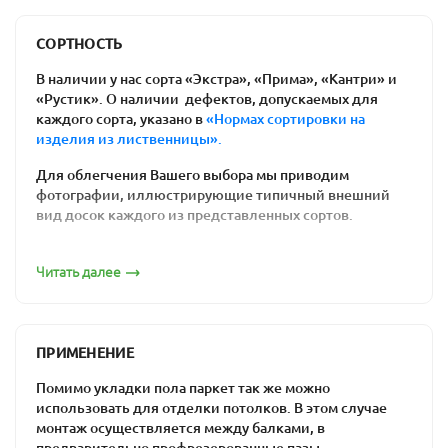
Польза для здоровья
: ваши дети не
простудятся, резвясь на полу. Возникновение
СОРТНОСТЬ
аллергических реакций на химикаты им тоже
В наличии у нас сорта «Экстра», «Прима», «Кантри» и
не грозит.
«Рустик». О наличии дефектов, допускаемых для
Соблюдение экологических требований к
каждого сорта, указано в
«Нормах сортировки на
изделия из лиственницы».
материалам отделки внутри помещений.
Доска состоит целиком из натуральной
Для облегчения Вашего выбора мы приводим
древесины.
фотографии, иллюстрирующие типичный внешний
Простота ремонта напольного покрытия: вам
вид досок каждого из представленных сортов.
нужен лишь один день, чтобы отциклевать
Сорт «Экстра»
полы из дерева, и они будут выглядеть как
Читать далее
новые.
Цена массивной доски. Действительно
качественный ламинат является более
ПРИМЕНЕНИЕ
дорогим, чем половая доска из предлагаемых
нами пород древесины. Встречаются и
Помимо укладки пола паркет так же можно
уникальные по стоимости товары -
дешевая
использовать для отделки потолков. В этом случае
паркетная доска
монтаж осуществляется между балками, в
за счет низкого сорта. При
предварительно профрезерованные пазы.