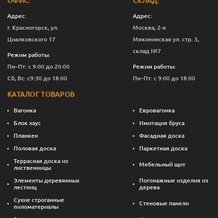
ОФИС:
СКЛАД:
D
19
110
1.0
7
658
Адрес:
Адрес:
г. Красногорск, ул.
Москва, 2-я
D
19
110
1.2
7
656
Циалковского 17
Мякининская ул. стр. 3,
D
19
110
1.5
7
651
склад №7
Режим работы:
Пн–Пт: с 9:00 до 20:00
Режим работы:
D
19
110
1.7
7
651
Сб, Вс: с9:30 до 18:00
Пн–Пт: с 9:00 до 18:00
D
19
110
2.0
7
655
КАТАЛОГ ТОВАРОВ
Вагонка
Евровагонка
Блок хаус
Имитация бруса
Планкен
Фасадная доска
Половая доска
Паркетная доска
Террасная доска из
Мебельный щит
лиственницы
Элементы деревянных
Погонажные изделия из
лестниц
дерева
Сухие строганные
Стеновые панели
пиломатериалы