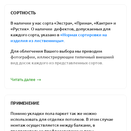
Польза для здоровья
: ваши дети не
простудятся, резвясь на полу. Возникновение
СОРТНОСТЬ
аллергических реакций на химикаты им тоже
В наличии у нас сорта «Экстра», «Прима», «Кантри» и
не грозит.
«Рустик». О наличии дефектов, допускаемых для
Соблюдение экологических требований к
каждого сорта, указано в
«Нормах сортировки на
изделия из лиственницы».
материалам отделки внутри помещений.
Доска состоит целиком из натуральной
Для облегчения Вашего выбора мы приводим
древесины.
фотографии, иллюстрирующие типичный внешний
Простота ремонта напольного покрытия: вам
вид досок каждого из представленных сортов.
нужен лишь один день, чтобы отциклевать
Сорт «Экстра»
полы из дерева, и они будут выглядеть как
Читать далее
новые.
Цена массивной доски. Действительно
качественный ламинат является более
ПРИМЕНЕНИЕ
дорогим, чем половая доска из предлагаемых
нами пород древесины. Встречаются и
Помимо укладки пола паркет так же можно
уникальные по стоимости товары -
дешевая
использовать для отделки потолков. В этом случае
паркетная доска
монтаж осуществляется между балками, в
за счет низкого сорта. При
предварительно профрезерованные пазы.