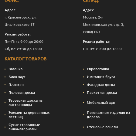
ОФИС:
СКЛАД:
D
19
110
1.0
7
658
Адрес:
Адрес:
г. Красногорск, ул.
Москва, 2-я
D
19
110
1.2
7
656
Циалковского 17
Мякининская ул. стр. 3,
D
19
110
1.5
7
651
склад №7
Режим работы:
Пн–Пт: с 9:00 до 20:00
Режим работы:
D
19
110
1.7
7
651
Сб, Вс: с9:30 до 18:00
Пн–Пт: с 9:00 до 18:00
D
19
110
2.0
7
655
КАТАЛОГ ТОВАРОВ
Вагонка
Евровагонка
Блок хаус
Имитация бруса
Планкен
Фасадная доска
Половая доска
Паркетная доска
Террасная доска из
Мебельный щит
лиственницы
Элементы деревянных
Погонажные изделия из
лестниц
дерева
Сухие строганные
Стеновые панели
пиломатериалы