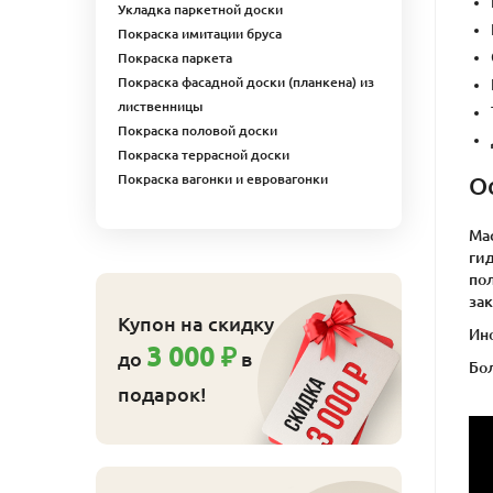
Укладка паркетной доски
Покраска имитации бруса
Покраска паркета
Покраска фасадной доски (планкена) из
лиственницы
Покраска половой доски
Покраска террасной доски
О
Покраска вагонки и евровагонки
Ма
ги
пол
за
Купон на скидку
Ино
3 000 ₽
до
в
Бол
подарок!