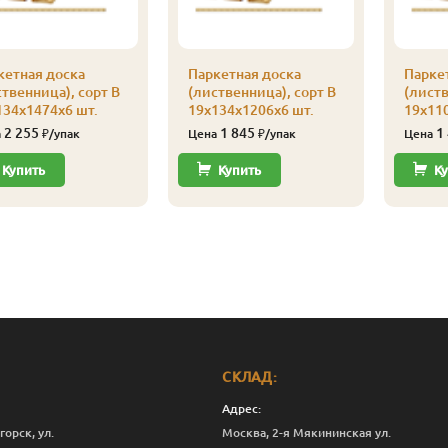
кетная доска
Паркетная доска
Парке
твенница), сорт В
(лиственница), сорт В
(листв
134х1474х6 шт.
19х134х1206х6 шт.
19х110
2 255
1 845
1
а
₽/упак
Цена
₽/упак
Цена
Купить
Купить
Ку
СКЛАД:
Адрес:
горск, ул.
Москва, 2-я Мякининская ул.