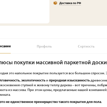
Доставка по РФ
исание
Профиль
Сортность
люсы покупки массивной паркетной доски
годня это напольное покрытие пользуется все большим спросом. 
лговечность
,
экологичность
и
природная изысканность
древесины
икосновения ступней к живому теплу дерева – вот причины, побу
ркета из массива. При этом цены, предлагаемые нашей компанией
мината.
это не единственное преимущество такого покрытия для пола.