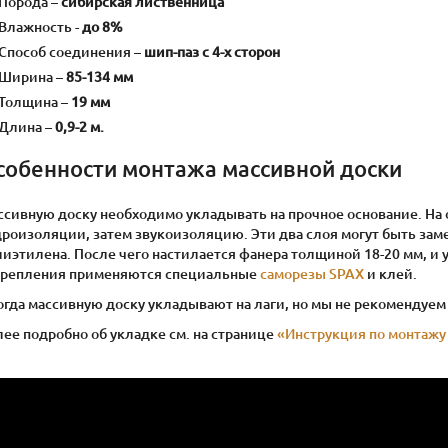
Порода –
сибирская лиственница
Влажность -
до 8%
Способ соединения –
шип-паз с 4-х сторон
Ширина –
85-134 мм
Толщина –
19 мм
Длина –
0,9-2 м.
собенности монтажа массивной доски
ссивную доску необходимо укладывать на прочное основание. На 
дроизоляции, затем звукоизоляцию. Эти два слоя могут быть за
иэтилена. После чего настилается фанера толщиной 18-20 мм, и у
крепления применяются специальные
саморезы SPAX
и клей.
гда массивную доску укладывают на лаги, но мы не рекомендуем 
ее подробно об укладке см. на странице
«Инструкция по монтажу