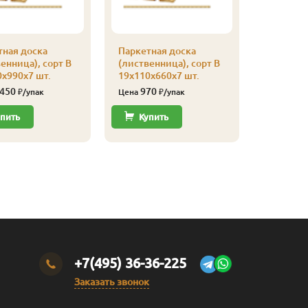
тная доска
Паркетная доска
Паркетна
енница), сорт В
(лиственница), сорт В
(листвен
х990х7 шт.
19х110х660х7 шт.
19х110х1
 450
970
2 90
₽/упак
Цена
₽/упак
Цена
пить
Купить
Купи
+7(495) 36-36-225
Заказать звонок