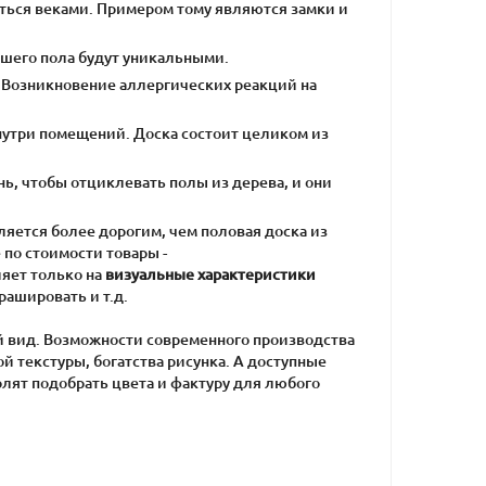
аться веками. Примером тому являются замки и
вашего пола будут уникальными.
у. Возникновение аллергических реакций на
утри помещений. Доска состоит целиком из
ь, чтобы отциклевать полы из дерева, и они
яется более дорогим, чем половая доска из
по стоимости товары -
ияет только на
визуальные характеристики
рашировать и т.д.
 вид. Возможности современного производства
 текстуры, богатства рисунка. А доступные
олят подобрать цвета и фактуру для любого