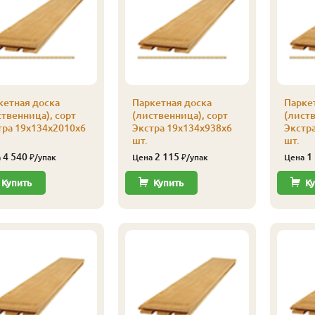
кетная доска
Паркетная доска
Парке
ственница), сорт
(лиственница), сорт
(листв
тра 19х134х2010х6
Экстра 19х134х938х6
Экстр
шт.
шт.
4 540
2 115
1
а
₽/упак
Цена
₽/упак
Цена
Купить
Купить
Ку