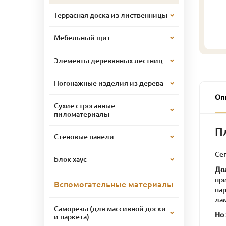
Террасная доска из лиственницы
Мебельный щит
Элементы деревянных лестниц
Погонажные изделия из дерева
Оп
Сухие строганные
пиломатериалы
П
Стеновые панели
Се
Блок хаус
До
пр
Вспомогательные материалы
па
ла
Саморезы (для массивной доски
Но 
и паркета)