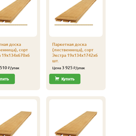
тная доска
Паркетная доска
Паркетна
енница), сорт
(лиственница), сорт
(листвен
а 19х134х670х6
Экстра 19х134х1742х6
Экстра 1
шт.
шт.
 510
3 925
3 32
₽/упак
Цена
₽/упак
Цена
пить
Купить
Купи