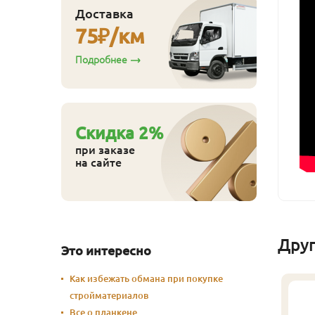
Доставка
75
₽/км
Подробнее
Cкидка
2
%
при заказе
на сайте
Дру
Это интересно
Как избежать обмана при покупке
стройматериалов
Все о планкене