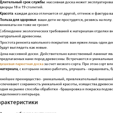
Длительный срок службы
: массивная доска может эксплуатиров
дворцы 18 и 19 столетий.
Красота
: каждая доска отличается от другой, оттенок и фактура 
Польза для здоровья
: ваши дети не простудятся, резвясь на пол
химикаты им тоже не грозит.
Соблюдение экологических требований к материалам отделки вн
натуральной древесины.
Простота ремонта напольного покрытия: вам нужен лишь один ден
будут выглядеть как новые.
Цена массивной доски. Действительно качественный ламинат явл
предлагаемых нами пород древесины. Встречаются и уникальные 
дешевая паркетная доска
за счет низкого сорта. При этом сорт вл
материала
, с которыми можно работать, улучшать - окрашивать, б
жнейшее преимущество - уникальный, привлекательный внешний
спечивают сохранность уникальной красоты, изящества древесной
одня на рынке способы обработки - брашировка и покраска подзв
ределенного интерьера.
арактеристики