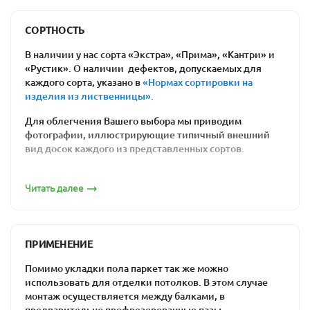
Польза для здоровья
: ваши дети не
простудятся, резвясь на полу. Возникновение
СОРТНОСТЬ
аллергических реакций на химикаты им тоже
В наличии у нас сорта «Экстра», «Прима», «Кантри» и
не грозит.
«Рустик». О наличии дефектов, допускаемых для
Соблюдение экологических требований к
каждого сорта, указано в
«Нормах сортировки на
изделия из лиственницы».
материалам отделки внутри помещений.
Доска состоит целиком из натуральной
Для облегчения Вашего выбора мы приводим
древесины.
фотографии, иллюстрирующие типичный внешний
Простота ремонта напольного покрытия: вам
вид досок каждого из представленных сортов.
нужен лишь один день, чтобы отциклевать
Сорт «Экстра»
полы из дерева, и они будут выглядеть как
Читать далее
новые.
Цена массивной доски. Действительно
качественный ламинат является более
ПРИМЕНЕНИЕ
дорогим, чем половая доска из предлагаемых
нами пород древесины. Встречаются и
Помимо укладки пола паркет так же можно
уникальные по стоимости товары -
дешевая
использовать для отделки потолков. В этом случае
паркетная доска
монтаж осуществляется между балками, в
за счет низкого сорта. При
предварительно профрезерованные пазы.