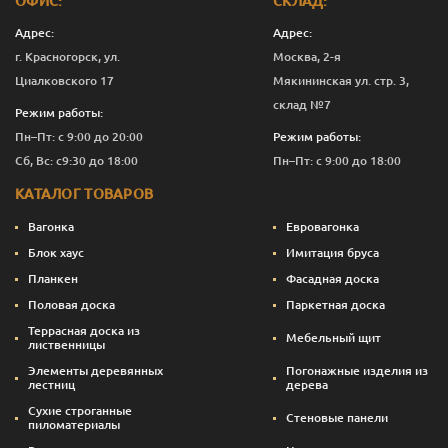
ОФИС:
СКЛАД:
D
19
110
1.0
7
658
Адрес:
Адрес:
г. Красногорск, ул.
Москва, 2-я
D
19
110
1.2
7
656
Циалковского 17
Мякининская ул. стр. 3,
D
19
110
1.5
7
651
склад №7
Режим работы:
Пн–Пт: с 9:00 до 20:00
Режим работы:
D
19
110
1.7
7
651
Сб, Вс: с9:30 до 18:00
Пн–Пт: с 9:00 до 18:00
D
19
110
2.0
7
655
КАТАЛОГ ТОВАРОВ
Вагонка
Евровагонка
Блок хаус
Имитация бруса
Планкен
Фасадная доска
Половая доска
Паркетная доска
Террасная доска из
Мебельный щит
лиственницы
Элементы деревянных
Погонажные изделия из
лестниц
дерева
Сухие строганные
Стеновые панели
пиломатериалы