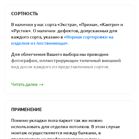
Польза для здоровья
: ваши дети не
простудятся, резвясь на полу. Возникновение
СОРТНОСТЬ
аллергических реакций на химикаты им тоже
В наличии у нас сорта «Экстра», «Прима», «Кантри» и
не грозит.
«Рустик». О наличии дефектов, допускаемых для
Соблюдение экологических требований к
каждого сорта, указано в
«Нормах сортировки на
изделия из лиственницы».
материалам отделки внутри помещений.
Доска состоит целиком из натуральной
Для облегчения Вашего выбора мы приводим
древесины.
фотографии, иллюстрирующие типичный внешний
Простота ремонта напольного покрытия: вам
вид досок каждого из представленных сортов.
нужен лишь один день, чтобы отциклевать
Сорт «Экстра»
полы из дерева, и они будут выглядеть как
Читать далее
новые.
Цена массивной доски. Действительно
качественный ламинат является более
ПРИМЕНЕНИЕ
дорогим, чем половая доска из предлагаемых
нами пород древесины. Встречаются и
Помимо укладки пола паркет так же можно
уникальные по стоимости товары -
дешевая
использовать для отделки потолков. В этом случае
паркетная доска
монтаж осуществляется между балками, в
за счет низкого сорта. При
предварительно профрезерованные пазы.