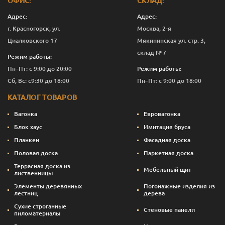
ОФИС:
СКЛАД:
D
19
110
1.0
7
658
Адрес:
Адрес:
г. Красногорск, ул.
Москва, 2-я
D
19
110
1.2
7
656
Циалковского 17
Мякининская ул. стр. 3,
D
19
110
1.5
7
651
склад №7
Режим работы:
Пн–Пт: с 9:00 до 20:00
Режим работы:
D
19
110
1.7
7
651
Сб, Вс: с9:30 до 18:00
Пн–Пт: с 9:00 до 18:00
D
19
110
2.0
7
655
КАТАЛОГ ТОВАРОВ
Вагонка
Евровагонка
Блок хаус
Имитация бруса
Планкен
Фасадная доска
Половая доска
Паркетная доска
Террасная доска из
Мебельный щит
лиственницы
Элементы деревянных
Погонажные изделия из
лестниц
дерева
Сухие строганные
Стеновые панели
пиломатериалы