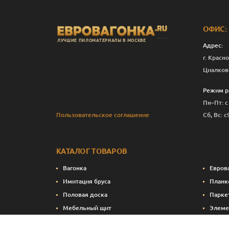
ОФИС:
ЛУЧШИЕ ПИЛОМАТЕРИАЛЫ В МОСКВЕ
Адрес:
г. Красно
Циалков
Режим р
Пн–Пт: с
Пользовательское соглашение
Сб, Вс: с
КАТАЛОГ ТОВАРОВ
Вагонка
Евров
Имитация бруса
Планк
Половая доска
Парке
Мебельный щит
Элеме
Сухие строганные пиломатериалы
Стено