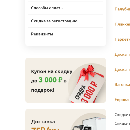
Cпособы оплаты
Палубна
Скидка за регистрацию
Планке
Реквизиты
Паркетн
Доска п
Доска п
Купон на скидку
3 000 ₽
до
в
Вагонка
подарок!
Евроваг
Скидки 
Доставка
Скидки 