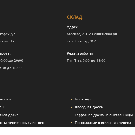
СКЛАД:
Адрес:
горск, ул.
Москва, 2-я Мякининская ул.
ского 17
стр. 3, склад №7
аботы:
Режим работы:
 9:00 до 20:00
Пн–Пт: с 9:00 до 18:00
9:30 до 18:00
агонка
Блок хаус
ен
Фасадная доска
тная доска
Террасная доска из лиственницы
нты деревянных лестниц
Погонажные изделия из дерева
вые панели
Вспомогательные материалы (кре