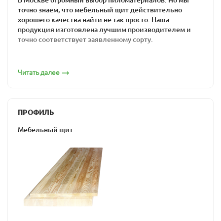
точно знаем, что мебельный щит действительно
хорошего качества найти не так просто. Наша
продукция изготовлена лучшим производителем и
точно соответствует заявленному сорту.
Почему мебельный
Читать далее
щит из лиственницы
лучший?
ПРОФИЛЬ
Мебельный щит может быть изготовлен из любых
пород дерева – бука, дуба, ели, сосны, ясеня. Но только
Мебельный щит
лиственница обладает такими уникальными
качествами как:
Многообразная палитра цветов – более
десятка оттенков от красноватых до бурых.
Кроме того, лиственница хорошо тонируется
при правильном покрытии пропитками,
лаками и маслами.