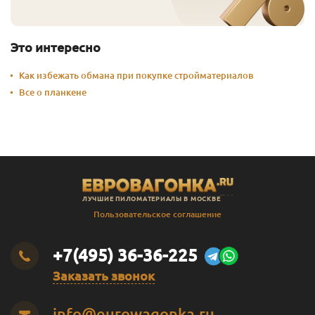
А
40
600
2.0
Цельноламельн
Это интересно
Как избежать обмана при покупке стройматериалов
Все о планкене
ЛУЧШИЕ ПИЛОМАТЕРИАЛЫ В МОСКВЕ
Пользовательское соглашение
+7(495) 36-36-225
Заказать звонок
info@eurowagonka.ru